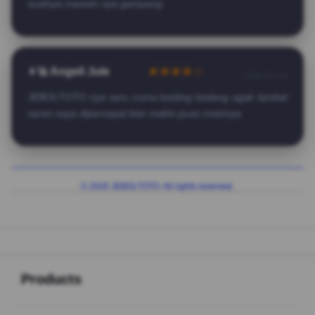
soalnya maxwin nya gampang
Angeli Jule
★★★★☆
2026-07-14
JEBOLTOTO nya seru cuma loading kadang agak lambat
saran saya dipercepat biar makin puas mainnya
© 2026 JEBOLTOTO. All rights reserved.
Buka
Footer Navigation
Products