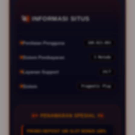
INFORMASI SITUS
Penilaian Pengguna
100.023.003
Sistem Pembayaran
5 Metode
Layanan Support
24/7
Sistem
Pragmatic Play
PENAWARAN SPESIAL
PROMO DEPOSIT 10K SLOT BONUS 100%