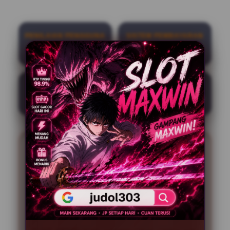
PENILAIAN PENGGUNA
SISTEM PEMBAYARAN
120.123.003
5 Metode
LAYANAN SUPPORT
SISTEM
24/7
Pragmatic Play
JEBOLTOTO
adalah bandar togel Asia terpopuler
dan link situs TOTO slot gacor terpercaya. Kami
menyediakan pasaran togel resmi terlengkap,
game slot online gampang menang, serta
transaksi aman dengan layanan online 24 jam
nonstop setiap hari!