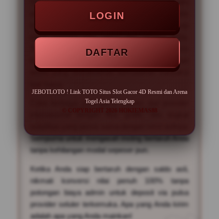
SLOT DEMO hadir sebagai solusi cerdas satu
atap untuk Anda! Kami menyediakan akses gratis
LOGIN
ke ribuan simulator mesin slot online terlengkap
untuk menguji pola, ritme, dan strategi Anda.
Tidak hanya sebagai tempat latihan, platform
DAFTAR
kami juga terintegrasi dengan gerbang taruhan
resmi yang menawarkan kemudahan transaksi
luar biasa.
JEBOTLOTO ! Link TOTO Situs Slot Gacor 4D Resmi dan Arena
Togel Asia Telengkap
Coba berbagai judul game populer dari provider
© COPYRIGHT 2026 HOKIEMAS88
internasional dengan fitur, grafik, dan tingkat
volatilitas yang persis sama dengan versi aslinya.
Sempurna untuk mengasah insting bertaruh Anda
tanpa kehilangan modal sepeser pun.
Ketika Anda siap bertaruh dengan saldo asli,
nikmati konversi nilai penuh 100% tanpa
potongan biaya admin untuk deposit via pulsa
provider seluler terkemuka. Apa yang Anda kirim
adalah apa yang Anda mainkan!