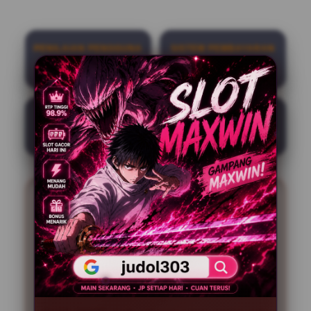
PENILAIAN PENGGUNA
SISTEM PEMBAYARAN
120.123.003
5 Metode
LAYANAN SUPPORT
SISTEM
24/7
Pragmatic Play
JEBOLTOTO
adalah bandar togel Asia terpopuler
dan link situs TOTO slot gacor terpercaya. Kami
menyediakan pasaran togel resmi terlengkap,
game slot online gampang menang, serta
transaksi aman dengan layanan online 24 jam
nonstop setiap hari!