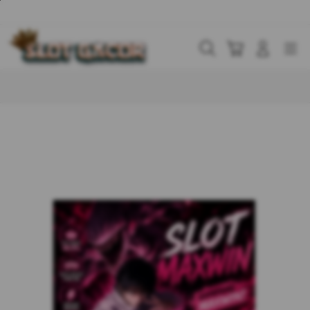
Skip
to
content
Cari
Troli
Login
Navigation
Buka Info Lebih Lanjut