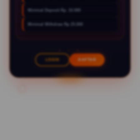
Minimal Deposit Rp. 10.000
Minimal Withdraw Rp 25.000
LOGIN
DAFTAR
Layer Popup Close
JEBOLTOTO: Link Situ
TOTO Slot Gacor Terpercaya
dan Bandar Togel Asia
Terpopuler