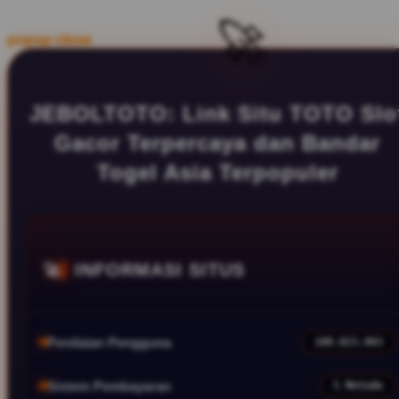
popup close
JEBOLTOTO: Link Situ TOTO Slo
Gacor Terpercaya dan Bandar
Togel Asia Terpopuler
INFORMASI SITUS
Penilaian Pengguna
100.023.003
Sistem Pembayaran
5 Metode