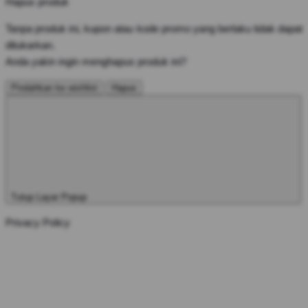
Hapus produk
Tanpa produk ini, kupon atau kode promo yang berlaku tidak dapat
ditukarkan.
Anda yakin ingin menghapus produk ini?
Pindahkan ke wishlist
Hapus
Tutup Layar Popup
Privacy Policy