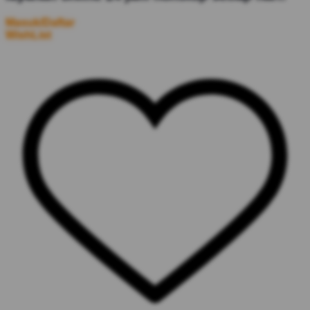
Masuk/Daftar
WishList