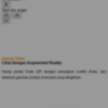
Spin the angle
AR
popup close
Lihat dengan Augmented Reality
Harap pindai Kode QR dengan perangkat mobile Anda, dan
letakkan gambar produk di tempat yang diinginkan.