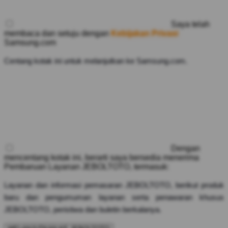
Saya telah
membaca dan setuju dengan
Kebijakan Privasi
Samsung.com
Centang kotak ini untuk melanjutkan ke Samsung.com.
Dengan
mencentang kotak ini, berarti saya bersedia menerima
Pembaruan Layanan JEBOLTOTO, termasuk:
Layanan dan informasi pemasaran JEBOLTOTO, berikut produk
baru dan pengumuman layanan serta penawaran khusus
JEBOLTOTO, peristiwa dan buletin berkalanya.