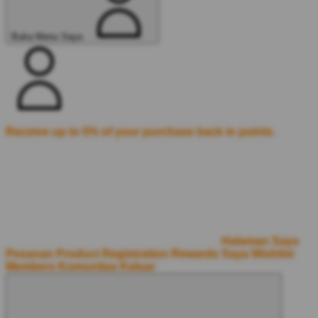
Buka Menu Saya
Receive up to 5% of your purchase back in points.
Halaman Saya
Pesanan
Product Registration
Rewards Saya
Wishlist
Members
Komunitas
Keluar