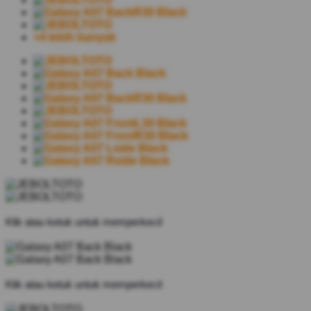
+4 lebih banyak
Klik atau ketuk untuk memperkecil
Klik atau ketuk untuk memperkecil