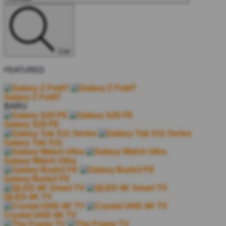
Cari
FEATURED
Galaxy Z Fold7
BARU
Galaxy S25 FE
Galaxy Tab S11
Galaxy Watch Ultra
Galaxy Buds3 FE
QLED 4K TV
Crystal UHD 4K TV