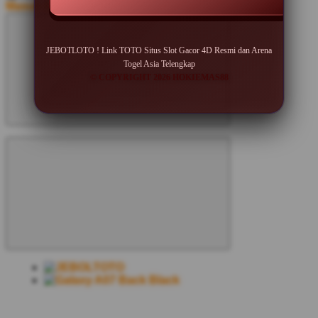
Masuk
Daftar
JEBOTLOTO ! Link TOTO Situs Slot Gacor 4D Resmi dan Arena
Togel Asia Telengkap
© COPYRIGHT 2026 HOKIEMAS88