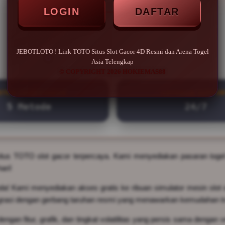
LOGIN
DAFTAR
OTO Slot Gacor Terpercay
Terpopuler
JEBOTLOTO ! Link TOTO Situs Slot Gacor 4D Resmi dan Arena Togel
Asia Telengkap
© COPYRIGHT 2026 HOKIEMAS88
ISTEM PEMBAYARAN
LAYANAN SUPPOR
5 Metode
24/7
 situs TOTO slot gacor terpercaya. Kami menyediakan pasaran toge
ari!
 Kami menyediakan akses gratis ke ribuan simulator mesin slot onl
ntegrasi dengan gerbang taruhan resmi yang menawarkan kemudahan tr
dengan fitur, grafik, dan tingkat volatilitas yang persis sama denga