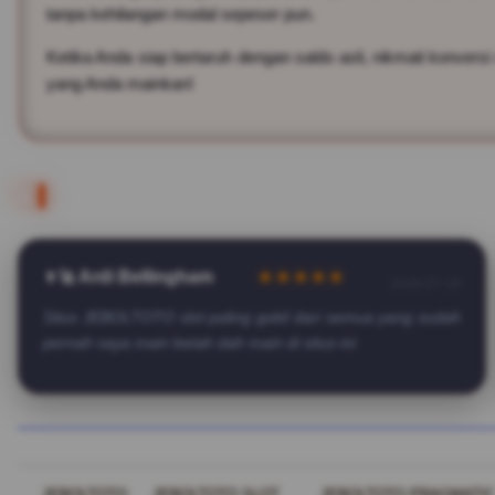
tanpa kehilangan modal sepeser pun.
Ketika Anda siap bertaruh dengan saldo asli, nikmati konvers
yang Anda mainkan!
ULASAN TERBARU KOMUNITAS 
Ardi Bellingham
★★★★★
2026-07-18
Situs JEBOLTOTO slot paling gokil dari semua yang sudah
pernah saya main betah dah main di situs ini
JEBOLTOTO
JEBOLTOTO SLOT
JEBOLTOTO PRAGMATI