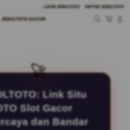
LOGIN JEBOLTOTO
DAFTAR JEBOLTOTO
Cari
Troli
Login/Sign-Up
JEBOLTOTO GACOR
Cari
LTOTO: Link Situ
OTO Slot Gacor
ercaya dan Bandar