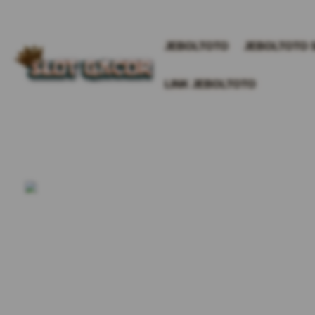
Skip
to
content
JEBOLTOTO
JEBOLTOTO 
LINK JEBOLTOTO
Buka Info Lebih Lanjut