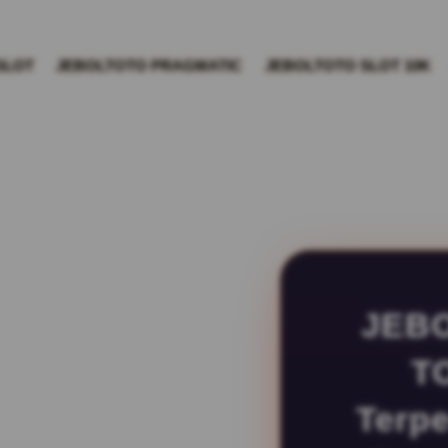
SLOT
JEBOLTOTO PRAGMATIC
JEBOLTOTO SLOT 10K
JEBO
T
Terp