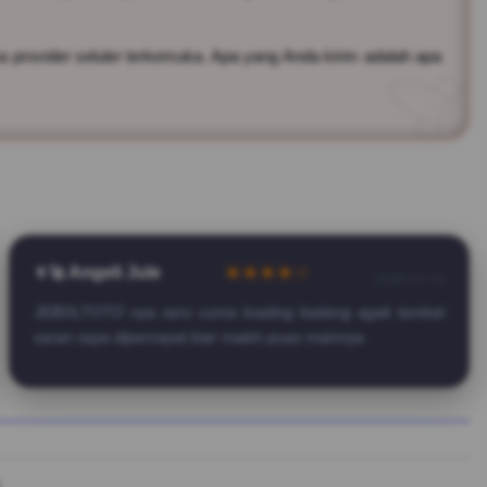
sa provider seluler terkemuka. Apa yang Anda kirim adalah apa
Angeli Jule
★★★★☆
2026-07-14
JEBOLTOTO nya seru cuma loading kadang agak lambat
saran saya dipercepat biar makin puas mainnya