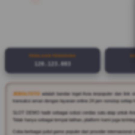
Layer Popup Close
JEBOLTOTO: Link Situ T
PENILAIAN PENGGUNA
S
120.123.003
JEBOLTOTO
adalah bandar togel Asia terpopuler dan link
transaksi aman dengan layanan online 24 jam nonstop setiap h
SLOT DEMO hadir sebagai solusi cerdas satu atap untuk Anda!
Tidak hanya sebagai tempat latihan, platform kami juga teri
Coba berbagai judul game populer dari provider internasional 