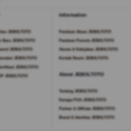
Information
mber JEBOLTOTO
Panduan Akses JEBOLTOTO
un Baru JEBOLTOTO
Panduan Pemula JEBOLTOTO
sword JEBOLTOTO
Aturan & Kebijakan JEBOLTOTO
ransaksi JEBOLTOTO
Kontak Resmi JEBOLTOTO
erifikasi JEBOLTOTO
About JEBOLTOTO
VIP JEBOLTOTO
Tentang JEBOLTOTO
Kenapa Pilih JEBOLTOTO
Partner & Affiliate JEBOLTOTO
Brand & Identitas JEBOLTOTO