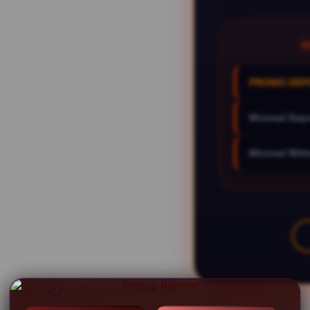
PROMO DEPO
Minimal Depo
Minimal Wit