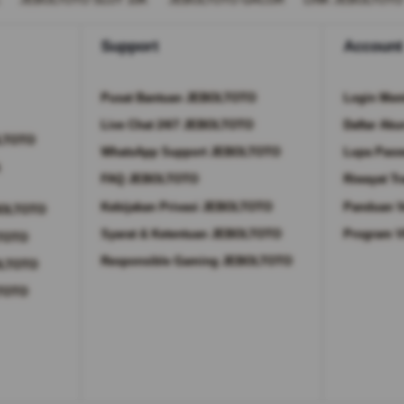
Support
Account
Pusat Bantuan JEBOLTOTO
Login Me
Live Chat 24/7 JEBOLTOTO
Daftar Ak
OLTOTO
WhatsApp Support JEBOLTOTO
Lupa Pas
k
FAQ JEBOLTOTO
Riwayat T
Kebijakan Privasi JEBOLTOTO
Panduan V
BOLTOTO
Syarat & Ketentuan JEBOLTOTO
Program 
LTOTO
Responsible Gaming JEBOLTOTO
OLTOTO
LTOTO