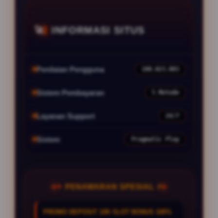
INFORMASI SITUS
Penilaian Pengguna
100.023.003
Sistem Pembayaran
5 Metode
Layanan Support
24/7
Sistem
Pragmatic Play
PENAWARAN SPESIAL
PROMO DEPOSIT 10K SLOT BONUS 100%