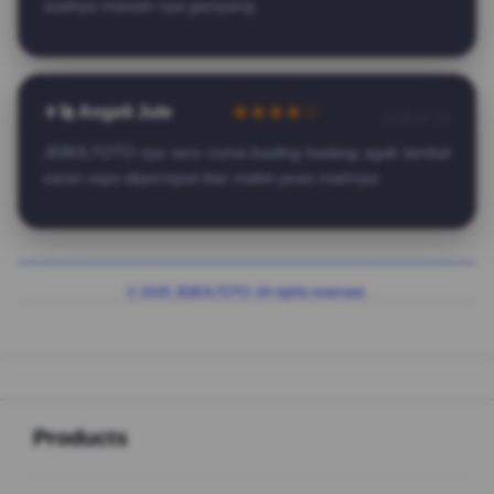
soalnya maxwin nya gampang
Angeli Jule
★★★★☆
2026-07-14
JEBOLTOTO nya seru cuma loading kadang agak lambat
saran saya dipercepat biar makin puas mainnya
© 2026 JEBOLTOTO. All rights reserved.
Buka
Footer Navigation
Products