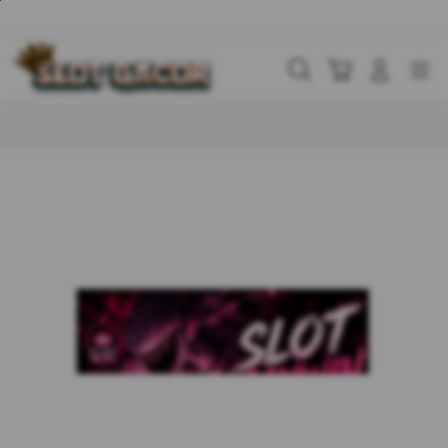
Skip
to
content
Cari
Troli
Login
Navigation
Buka Info Lebih Lanjut