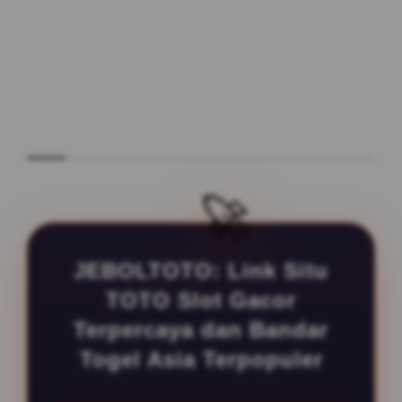
JEBOLTOTO: Link Situ
TOTO Slot Gacor
Terpercaya dan Bandar
Togel Asia Terpopuler