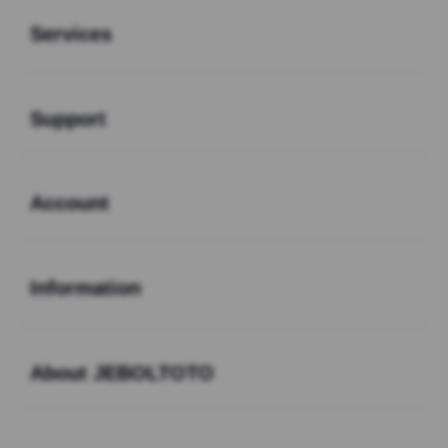
Buka
Services
Buka
Support
Buka
Account
Buka
Information
Buka
About JEBOLTOTO