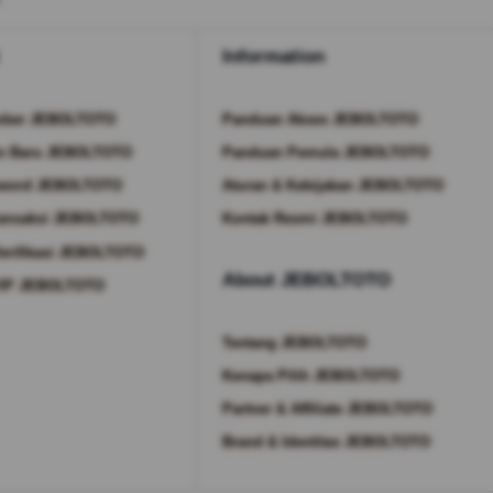
Information
mber JEBOLTOTO
Panduan Akses JEBOLTOTO
un Baru JEBOLTOTO
Panduan Pemula JEBOLTOTO
sword JEBOLTOTO
Aturan & Kebijakan JEBOLTOTO
ransaksi JEBOLTOTO
Kontak Resmi JEBOLTOTO
erifikasi JEBOLTOTO
About JEBOLTOTO
VIP JEBOLTOTO
Tentang JEBOLTOTO
Kenapa Pilih JEBOLTOTO
Partner & Affiliate JEBOLTOTO
Brand & Identitas JEBOLTOTO