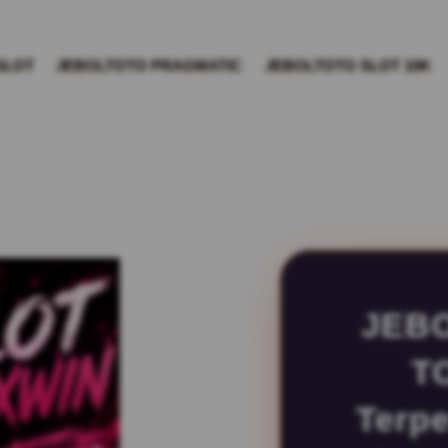
SLOT
JEBOLTOTO PRAGMATIC
JEBOLTOTO SLOT 10K
JEBO
T
Terp