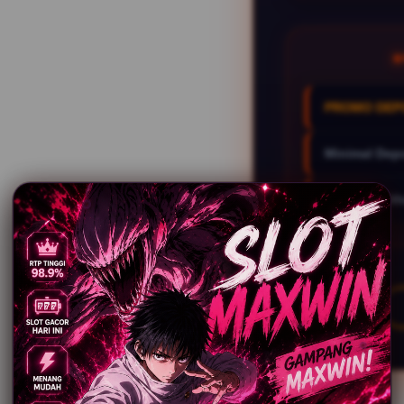
PROMO DEPO
Minimal Depo
Minimal Wit