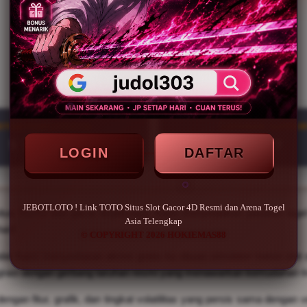
OTO Slot Gacor Terpercay
Terpopuler
ISTEM PEMBAYARAN
LAYANAN SUPPOR
5 Metode
24/7
LOGIN
DAFTAR
JEBOTLOTO ! Link TOTO Situs Slot Gacor 4D Resmi dan Arena Togel
 situs TOTO slot gacor terpercaya. Kami menyediakan pasaran toge
Asia Telengkap
ari!
© COPYRIGHT 2026 HOKIEMAS88
 Kami menyediakan akses gratis ke ribuan simulator mesin slot onl
ntegrasi dengan gerbang taruhan resmi yang menawarkan kemudahan tr
dengan fitur, grafik, dan tingkat volatilitas yang persis sama denga