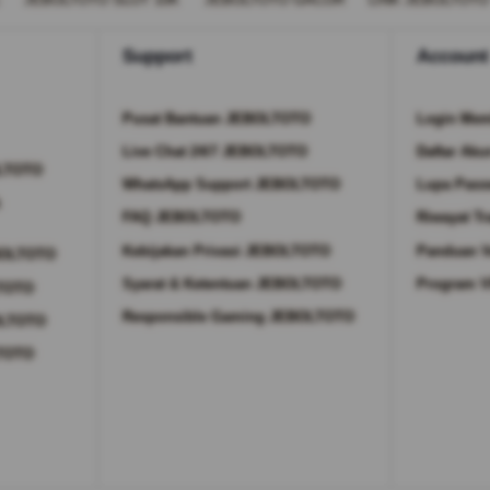
Support
Account
Pusat Bantuan JEBOLTOTO
Login Me
Live Chat 24/7 JEBOLTOTO
Daftar Ak
OLTOTO
WhatsApp Support JEBOLTOTO
Lupa Pas
k
FAQ JEBOLTOTO
Riwayat T
Kebijakan Privasi JEBOLTOTO
Panduan V
BOLTOTO
Syarat & Ketentuan JEBOLTOTO
Program 
LTOTO
Responsible Gaming JEBOLTOTO
OLTOTO
LTOTO