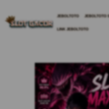
Skip
to
content
JEBOLTOTO
JEBOLTOTO 
LINK JEBOLTOTO
Buka Info Lebih Lanjut