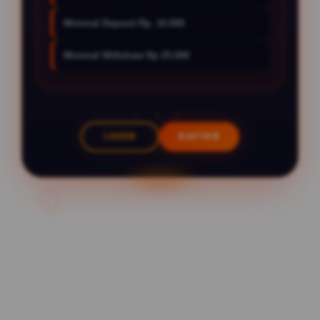
Minimal Deposit Rp. 10.000
Minimal Withdraw Rp 25.000
LOGIN
DAFTAR
Layer Popup Close
JEBOLTOTO: Link Situ
TOTO Slot Gacor Terpercaya
dan Bandar Togel Asia
Terpopuler