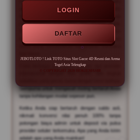
SLOT DEMO hadir sebagai solusi cerdas satu
atap untuk Anda! Kami menyediakan akses gratis
LOGIN
ke ribuan simulator mesin slot online terlengkap
untuk menguji pola, ritme, dan strategi Anda.
Tidak hanya sebagai tempat latihan, platform
DAFTAR
kami juga terintegrasi dengan gerbang taruhan
resmi yang menawarkan kemudahan transaksi
luar biasa.
JEBOTLOTO ! Link TOTO Situs Slot Gacor 4D Resmi dan Arena
Togel Asia Telengkap
Coba berbagai judul game populer dari provider
© COPYRIGHT 2026 HOKIEMAS88
internasional dengan fitur, grafik, dan tingkat
volatilitas yang persis sama dengan versi aslinya.
Sempurna untuk mengasah insting bertaruh Anda
tanpa kehilangan modal sepeser pun.
Ketika Anda siap bertaruh dengan saldo asli,
nikmati konversi nilai penuh 100% tanpa
potongan biaya admin untuk deposit via pulsa
provider seluler terkemuka. Apa yang Anda kirim
adalah apa yang Anda mainkan!