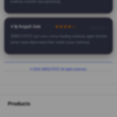
soalnya maxwin nya gampang
Angeli Jule
★★★★☆
2026-07-14
JEBOLTOTO nya seru cuma loading kadang agak lambat
saran saya dipercepat biar makin puas mainnya
© 2026 JEBOLTOTO. All rights reserved.
Buka
Footer Navigation
Products