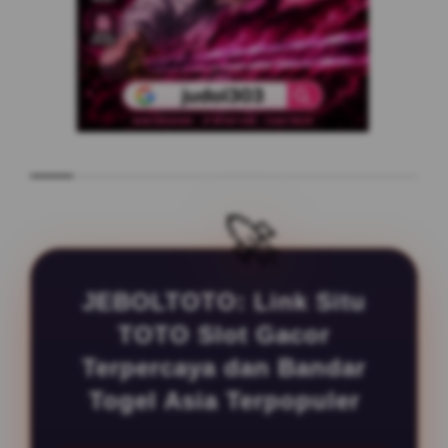
JEBOLTOTO: Link Situ
TOTO Slot Gacor
Terpercaya dan Bandar
Togel Asia Terpopuler