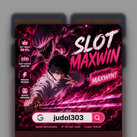
PENILAIAN PENGGUNA
SISTEM PEMBAYARAN
120.123.003
5 Metode
LAYANAN SUPPORT
SISTEM
24/7
Pragmatic Play
JEBOLTOTO
adalah bandar togel Asia terpopuler
dan link situs TOTO slot gacor terpercaya. Kami
menyediakan pasaran togel resmi terlengkap,
game slot online gampang menang, serta
transaksi aman dengan layanan online 24 jam
nonstop setiap hari!