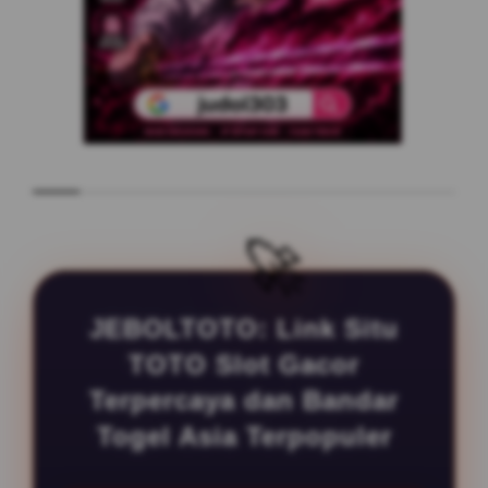
JEBOLTOTO: Link Situ
TOTO Slot Gacor
Terpercaya dan Bandar
Togel Asia Terpopuler