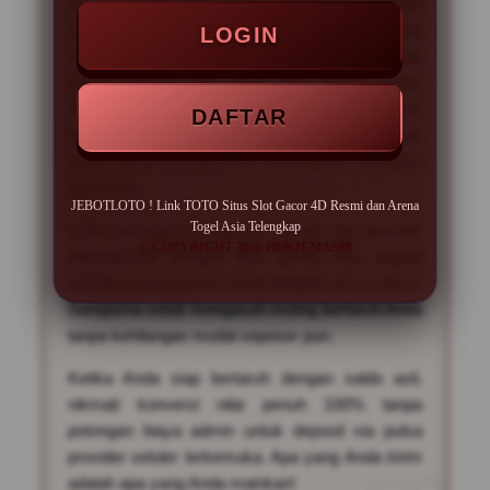
SLOT DEMO hadir sebagai solusi cerdas satu
atap untuk Anda! Kami menyediakan akses gratis
LOGIN
ke ribuan simulator mesin slot online terlengkap
untuk menguji pola, ritme, dan strategi Anda.
Tidak hanya sebagai tempat latihan, platform
DAFTAR
kami juga terintegrasi dengan gerbang taruhan
resmi yang menawarkan kemudahan transaksi
luar biasa.
JEBOTLOTO ! Link TOTO Situs Slot Gacor 4D Resmi dan Arena
Togel Asia Telengkap
Coba berbagai judul game populer dari provider
© COPYRIGHT 2026 HOKIEMAS88
internasional dengan fitur, grafik, dan tingkat
volatilitas yang persis sama dengan versi aslinya.
Sempurna untuk mengasah insting bertaruh Anda
tanpa kehilangan modal sepeser pun.
Ketika Anda siap bertaruh dengan saldo asli,
nikmati konversi nilai penuh 100% tanpa
potongan biaya admin untuk deposit via pulsa
provider seluler terkemuka. Apa yang Anda kirim
adalah apa yang Anda mainkan!