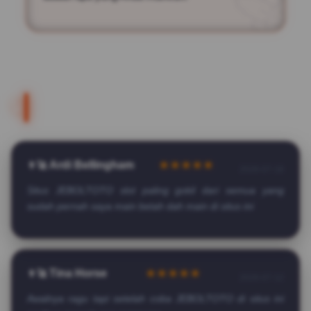
ULASAN TERBARU KOMUNITAS
JEBOLTOTO
Ardi Bellingham
★★★★★
2026-07-18
Situs JEBOLTOTO slot paling gokil dari semua yang
sudah pernah saya main betah dah main di situs ini
Tina Horse
★★★★★
2026-07-12
Awalnya ragu tapi setelah coba JEBOLTOTO di situs ini