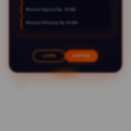
Minimal Deposit Rp. 10.000
Minimal Withdraw Rp 25.000
LOGIN
DAFTAR
Layer Popup Close
JEBOLTOTO: Link Situ
TOTO Slot Gacor Terpercaya
dan Bandar Togel Asia
Terpopuler