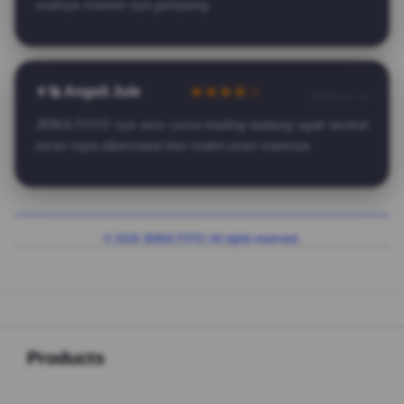
soalnya maxwin nya gampang
Angeli Jule
★★★★☆
2026-07-14
JEBOLTOTO nya seru cuma loading kadang agak lambat
saran saya dipercepat biar makin puas mainnya
© 2026 JEBOLTOTO. All rights reserved.
Buka
Footer Navigation
Products