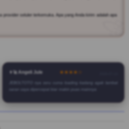
sa provider seluler terkemuka. Apa yang Anda kirim adalah apa
Angeli Jule
★★★★☆
2026-07-14
JEBOLTOTO nya seru cuma loading kadang agak lambat
saran saya dipercepat biar makin puas mainnya