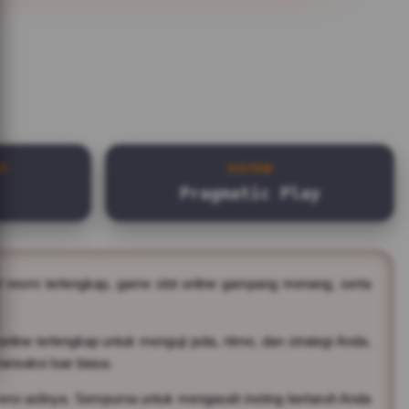
a dan Bandar Togel Asia
T
SISTEM
Pragmatic Play
l resmi terlengkap, game slot online gampang menang, serta
ine terlengkap untuk menguji pola, ritme, dan strategi Anda.
ansaksi luar biasa.
n versi aslinya. Sempurna untuk mengasah insting bertaruh Anda