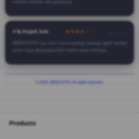
soalnya maxwin nya gampang
Angeli Jule
★★★★☆
2026-07-14
JEBOLTOTO nya seru cuma loading kadang agak lambat
saran saya dipercepat biar makin puas mainnya
© 2026 JEBOLTOTO. All rights reserved.
Buka
Footer Navigation
Products