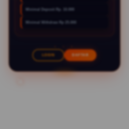
Minimal Deposit Rp. 10.000
Minimal Withdraw Rp 25.000
LOGIN
DAFTAR
Layer Popup Close
JEBOLTOTO: Link Situ
TOTO Slot Gacor Terpercaya
dan Bandar Togel Asia
Terpopuler