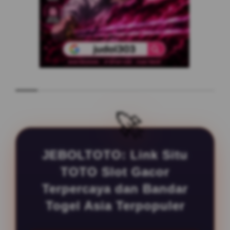
JEBOLTOTO: Link Situ
TOTO Slot Gacor
Terpercaya dan Bandar
Togel Asia Terpopuler