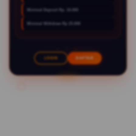
Minimal Deposit Rp. 10.000
Minimal Withdraw Rp 25.000
LOGIN
DAFTAR
Layer Popup Close
JEBOLTOTO: Link Situ
TOTO Slot Gacor Terpercaya
dan Bandar Togel Asia
Terpopuler