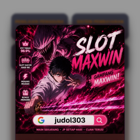
PENILAIAN PENGGUNA
SISTEM PEMBAYARAN
120.123.003
5 Metode
LAYANAN SUPPORT
SISTEM
24/7
Pragmatic Play
JEBOLTOTO
adalah bandar togel Asia terpopuler
dan link situs TOTO slot gacor terpercaya. Kami
menyediakan pasaran togel resmi terlengkap,
game slot online gampang menang, serta
transaksi aman dengan layanan online 24 jam
nonstop setiap hari!