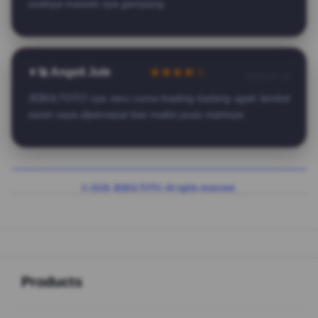
soalnya maxwin nya gampang
Angeli Jule
★★★★☆
2026-07-14
JEBOLTOTO nya seru cuma loading kadang agak lambat
saran saya dipercepat biar makin puas mainnya
© 2026 JEBOLTOTO. All rights reserved.
Buka
Footer Navigation
Products