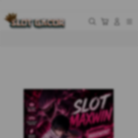
Skip
to
content
Cari
Troli
Login
Navigation
Buka Info Lebih Lanjut