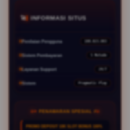
INFORMASI SITUS
Penilaian Pengguna
100.023.003
Sistem Pembayaran
5 Metode
Layanan Support
24/7
Sistem
Pragmatic Play
PENAWARAN SPESIAL
PROMO DEPOSIT 10K SLOT BONUS 100%