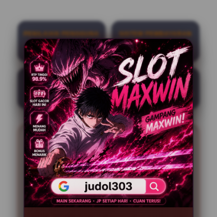
PENILAIAN PENGGUNA
SISTEM PEMBAYARAN
120.123.003
5 Metode
LAYANAN SUPPORT
SISTEM
24/7
Pragmatic Play
JEBOLTOTO
adalah bandar togel Asia terpopuler
dan link situs TOTO slot gacor terpercaya. Kami
menyediakan pasaran togel resmi terlengkap,
game slot online gampang menang, serta
transaksi aman dengan layanan online 24 jam
nonstop setiap hari!