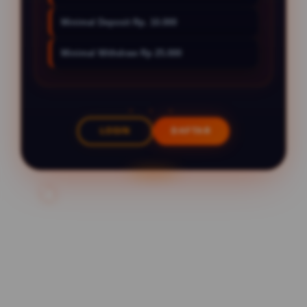
Minimal Deposit Rp. 10.000
Minimal Withdraw Rp 25.000
LOGIN
DAFTAR
Layer Popup Close
JEBOLTOTO: Link Situ
TOTO Slot Gacor Terpercaya
dan Bandar Togel Asia
Terpopuler