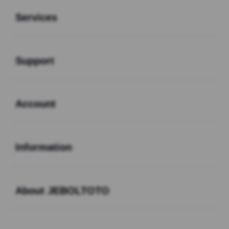
Buka
Services
Buka
Support
Buka
Account
Buka
Information
Buka
About JEBOLTOTO