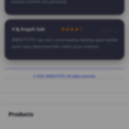
soalnya maxwin nya gampang
Angeli Jule
★★★★☆
2026-07-14
JEBOLTOTO nya seru cuma loading kadang agak lambat
saran saya dipercepat biar makin puas mainnya
© 2026 JEBOLTOTO. All rights reserved.
Buka
Footer Navigation
Products