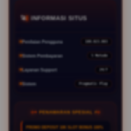
INFORMASI SITUS
Penilaian Pengguna
100.023.003
Sistem Pembayaran
5 Metode
Layanan Support
24/7
Sistem
Pragmatic Play
PENAWARAN SPESIAL
PROMO DEPOSIT 10K SLOT BONUS 100%