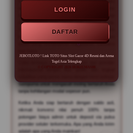
SLOT DEMO hadir sebagai solusi cerdas satu
atap untuk Anda! Kami menyediakan akses gratis
LOGIN
ke ribuan simulator mesin slot online terlengkap
untuk menguji pola, ritme, dan strategi Anda.
Tidak hanya sebagai tempat latihan, platform
DAFTAR
kami juga terintegrasi dengan gerbang taruhan
resmi yang menawarkan kemudahan transaksi
luar biasa.
JEBOTLOTO ! Link TOTO Situs Slot Gacor 4D Resmi dan Arena
Togel Asia Telengkap
Coba berbagai judul game populer dari provider
© COPYRIGHT 2026 HOKIEMAS88
internasional dengan fitur, grafik, dan tingkat
volatilitas yang persis sama dengan versi aslinya.
Sempurna untuk mengasah insting bertaruh Anda
tanpa kehilangan modal sepeser pun.
Ketika Anda siap bertaruh dengan saldo asli,
nikmati konversi nilai penuh 100% tanpa
potongan biaya admin untuk deposit via pulsa
provider seluler terkemuka. Apa yang Anda kirim
adalah apa yang Anda mainkan!