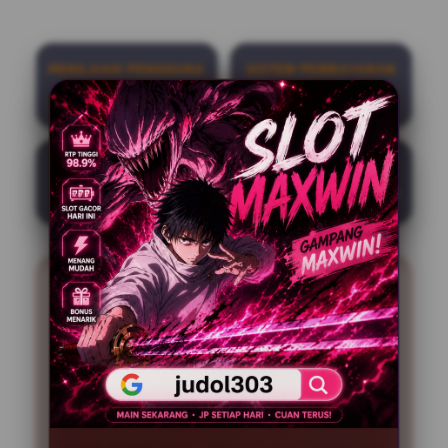
PENILAIAN PENGGUNA
SISTEM PEMBAYARAN
120.123.003
5 Metode
LAYANAN SUPPORT
SISTEM
24/7
Pragmatic Play
JEBOLTOTO
adalah bandar togel Asia terpopuler
dan link situs TOTO slot gacor terpercaya. Kami
menyediakan pasaran togel resmi terlengkap,
game slot online gampang menang, serta
transaksi aman dengan layanan online 24 jam
nonstop setiap hari!