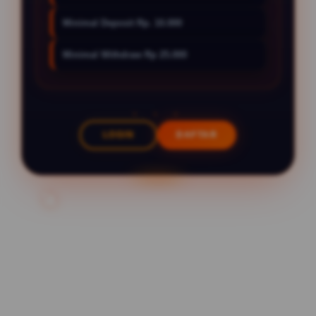
Minimal Deposit Rp. 10.000
Minimal Withdraw Rp 25.000
LOGIN
DAFTAR
Layer Popup Close
JEBOLTOTO: Link Situ
TOTO Slot Gacor Terpercaya
dan Bandar Togel Asia
Terpopuler