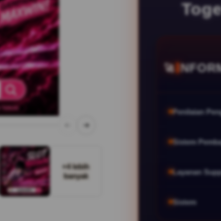
Toge
INFOR
Penilaian Pe
Sebelumnya
Berikutnya
Sistem Pemb
+4 lebih
Layanan Supp
banyak
Sistem