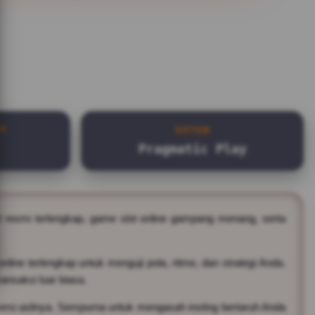
a dan Bandar Togel Asia
T
SISTEM
Pragmatic Play
l resmi terlengkap, game slot online gampang menang, serta
ine terlengkap untuk menguji pola, ritme, dan strategi Anda.
ansaksi luar biasa.
n versi aslinya. Sempurna untuk mengasah insting bertaruh Anda