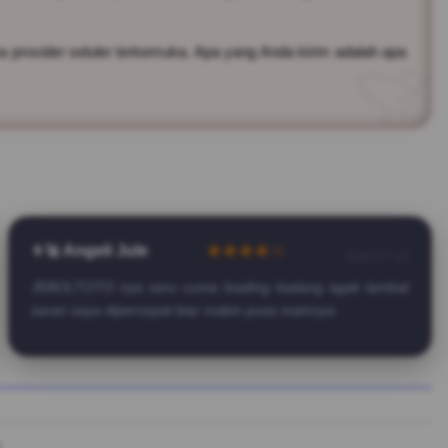
sa provider seluler terkemuka. Apa yang Anda kirim adalah apa
Angeli Jule
★★★★☆
2026-07-14
JEBOLTOTO nya seru cuma loading kadang agak lambat
saran saya dipercepat biar makin puas mainnya