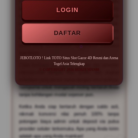
SLOT DEMO hadir sebagai solusi cerdas satu
atap untuk Anda! Kami menyediakan akses gratis
LOGIN
ke ribuan simulator mesin slot online terlengkap
untuk menguji pola, ritme, dan strategi Anda.
Tidak hanya sebagai tempat latihan, platform
DAFTAR
kami juga terintegrasi dengan gerbang taruhan
resmi yang menawarkan kemudahan transaksi
luar biasa.
JEBOTLOTO ! Link TOTO Situs Slot Gacor 4D Resmi dan Arena
Togel Asia Telengkap
Coba berbagai judul game populer dari provider
© COPYRIGHT 2026 HOKIEMAS88
internasional dengan fitur, grafik, dan tingkat
volatilitas yang persis sama dengan versi aslinya.
Sempurna untuk mengasah insting bertaruh Anda
tanpa kehilangan modal sepeser pun.
Ketika Anda siap bertaruh dengan saldo asli,
nikmati konversi nilai penuh 100% tanpa
potongan biaya admin untuk deposit via pulsa
provider seluler terkemuka. Apa yang Anda kirim
adalah apa yang Anda mainkan!