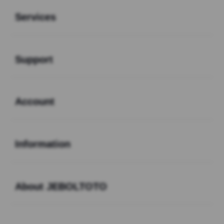
Buka
Services
Buka
Support
Buka
Account
Buka
Information
Buka
About JEBOLTOTO