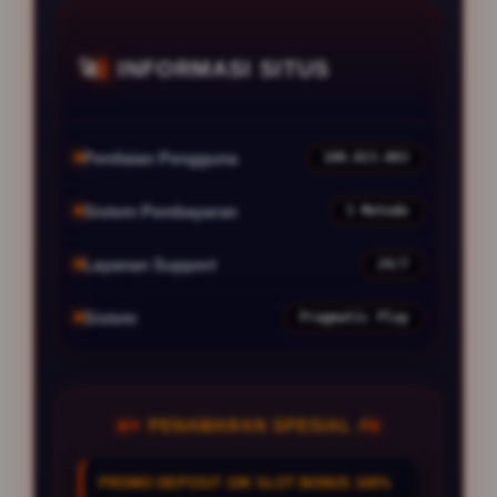
INFORMASI SITUS
Penilaian Pengguna
100.023.003
Sistem Pembayaran
5 Metode
Layanan Support
24/7
Sistem
Pragmatic Play
PENAWARAN SPESIAL
PROMO DEPOSIT 10K SLOT BONUS 100%