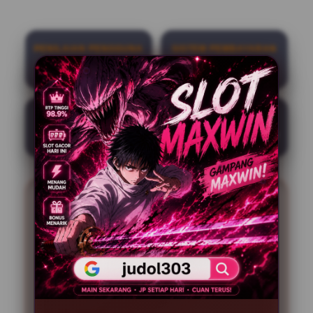
PENILAIAN PENGGUNA
SISTEM PEMBAYARAN
120.123.003
5 Metode
LAYANAN SUPPORT
SISTEM
24/7
Pragmatic Play
JEBOLTOTO
adalah bandar togel Asia terpopuler
dan link situs TOTO slot gacor terpercaya. Kami
menyediakan pasaran togel resmi terlengkap,
game slot online gampang menang, serta
transaksi aman dengan layanan online 24 jam
nonstop setiap hari!