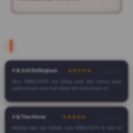
ULASAN TERBARU KOMUNITAS
JEBOLTOTO
Ardi Bellingham
★★★★★
2026-07-18
Situs JEBOLTOTO slot paling gokil dari semua yang
sudah pernah saya main betah dah main di situs ini
Tina Horse
★★★★★
2026-07-12
Awalnya ragu tapi setelah coba JEBOLTOTO di situs ini