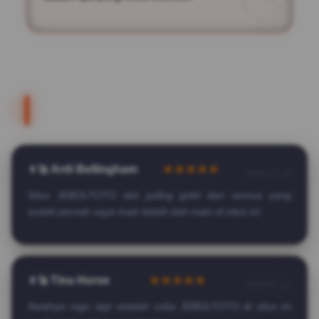
ULASAN TERBARU KOMUNITAS
JEBOLTOTO
Ardi Bellingham
★★★★★
2026-07-18
Situs JEBOLTOTO slot paling gokil dari semua yang
sudah pernah saya main betah dah main di situs ini
Tina Horse
★★★★★
2026-07-12
Awalnya ragu tapi setelah coba JEBOLTOTO di situs ini