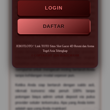
SLOT DEMO hadir sebagai solusi cerdas satu
atap untuk Anda! Kami menyediakan akses gratis
LOGIN
ke ribuan simulator mesin slot online terlengkap
untuk menguji pola, ritme, dan strategi Anda.
Tidak hanya sebagai tempat latihan, platform
DAFTAR
kami juga terintegrasi dengan gerbang taruhan
resmi yang menawarkan kemudahan transaksi
luar biasa.
JEBOTLOTO ! Link TOTO Situs Slot Gacor 4D Resmi dan Arena
Togel Asia Telengkap
Coba berbagai judul game populer dari provider
© COPYRIGHT 2026 HOKIEMAS88
internasional dengan fitur, grafik, dan tingkat
volatilitas yang persis sama dengan versi aslinya.
Sempurna untuk mengasah insting bertaruh Anda
tanpa kehilangan modal sepeser pun.
Ketika Anda siap bertaruh dengan saldo asli,
nikmati konversi nilai penuh 100% tanpa
potongan biaya admin untuk deposit via pulsa
provider seluler terkemuka. Apa yang Anda kirim
adalah apa yang Anda mainkan!