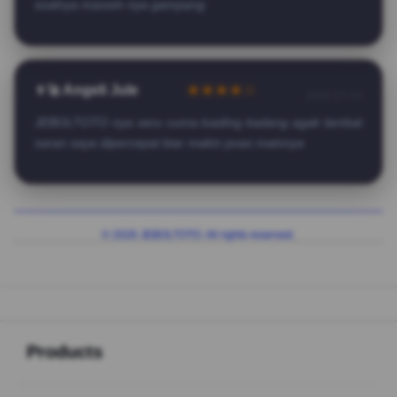
soalnya maxwin nya gampang
Angeli Jule
★★★★☆
2026-07-14
JEBOLTOTO nya seru cuma loading kadang agak lambat
saran saya dipercepat biar makin puas mainnya
© 2026 JEBOLTOTO. All rights reserved.
Buka
Footer Navigation
Products