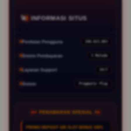
INFORMASI SITUS
Penilaian Pengguna
100.023.003
Sistem Pembayaran
5 Metode
Layanan Support
24/7
Sistem
Pragmatic Play
PENAWARAN SPESIAL
PROMO DEPOSIT 10K SLOT BONUS 100%