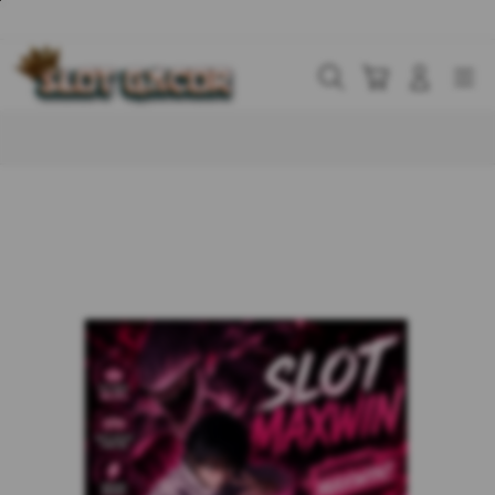
Skip
to
content
Cari
Troli
Login
Navigation
Buka Info Lebih Lanjut