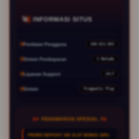
INFORMASI SITUS
Penilaian Pengguna
100.023.003
Sistem Pembayaran
5 Metode
Layanan Support
24/7
Sistem
Pragmatic Play
PENAWARAN SPESIAL
PROMO DEPOSIT 10K SLOT BONUS 100%