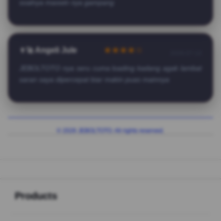
soalnya maxwin nya gampang
Angeli Jule
★★★★☆
2026-07-14
JEBOLTOTO nya seru cuma loading kadang agak lambat
saran saya dipercepat biar makin puas mainnya
© 2026 JEBOLTOTO. All rights reserved.
Buka
Footer Navigation
Products