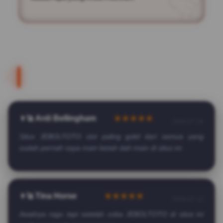
ULASAN TERBARU KOMUNITAS
JEBOLTOTO
Ardi Bellingham
★★★★★
2026-07-18
Situs JEBOLTOTO slot paling gokil dari semua yang
sudah pernah saya main betah dah main di situs ini
Tina Horse
★★★★★
2026-07-12
Awalnya ragu tapi setelah coba JEBOLTOTO di situs ini