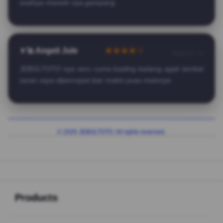
soalnya maxwin nya gampang
Angeli Jule
★★★★☆
2026-07-14
JEBOLTOTO nya seru cuma loading kadang agak lambat
saran saya dipercepat biar makin puas mainnya
© 2026 JEBOLTOTO. All rights reserved.
Buka
Footer Navigation
Products