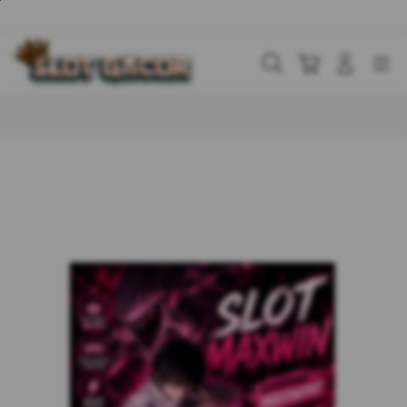
Skip
to
content
Cari
Troli
Login
Navigation
Buka Info Lebih Lanjut