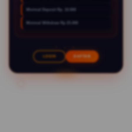
Minimal Deposit Rp. 10.000
Minimal Withdraw Rp 25.000
LOGIN
DAFTAR
Layer Popup Close
JEBOLTOTO: Link Situ
TOTO Slot Gacor Terpercaya
dan Bandar Togel Asia
Terpopuler