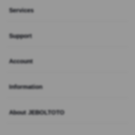
Buka
Services
Buka
Support
Buka
Account
Buka
Information
Buka
About JEBOLTOTO