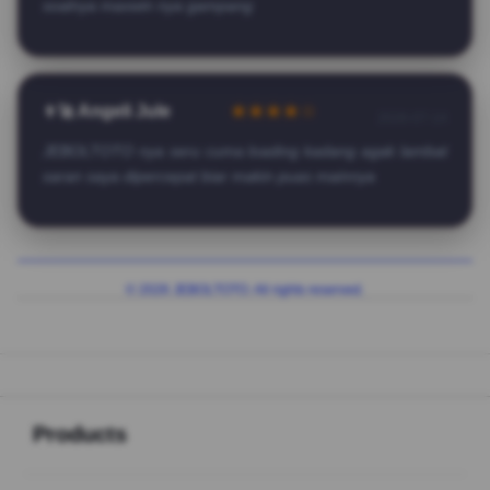
soalnya maxwin nya gampang
Angeli Jule
★★★★☆
2026-07-14
JEBOLTOTO nya seru cuma loading kadang agak lambat
saran saya dipercepat biar makin puas mainnya
© 2026 JEBOLTOTO. All rights reserved.
Buka
Footer Navigation
Products