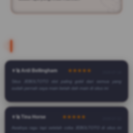
ULASAN TERBARU KOMUNITAS
JEBOLTOTO
Ardi Bellingham
★★★★★
2026-07-18
Situs JEBOLTOTO slot paling gokil dari semua yang
sudah pernah saya main betah dah main di situs ini
Tina Horse
★★★★★
2026-07-12
Awalnya ragu tapi setelah coba JEBOLTOTO di situs ini