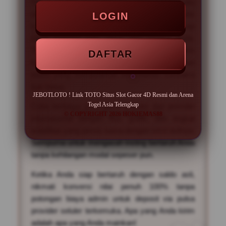
SLOT DEMO hadir sebagai solusi cerdas satu
atap untuk Anda! Kami menyediakan akses gratis
LOGIN
ke ribuan simulator mesin slot online terlengkap
untuk menguji pola, ritme, dan strategi Anda.
Tidak hanya sebagai tempat latihan, platform
DAFTAR
kami juga terintegrasi dengan gerbang taruhan
resmi yang menawarkan kemudahan transaksi
luar biasa.
JEBOTLOTO ! Link TOTO Situs Slot Gacor 4D Resmi dan Arena
Togel Asia Telengkap
Coba berbagai judul game populer dari provider
© COPYRIGHT 2026 HOKIEMAS88
internasional dengan fitur, grafik, dan tingkat
volatilitas yang persis sama dengan versi aslinya.
Sempurna untuk mengasah insting bertaruh Anda
tanpa kehilangan modal sepeser pun.
Ketika Anda siap bertaruh dengan saldo asli,
nikmati konversi nilai penuh 100% tanpa
potongan biaya admin untuk deposit via pulsa
provider seluler terkemuka. Apa yang Anda kirim
adalah apa yang Anda mainkan!