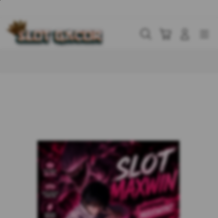
Skip
to
content
Cari
Troli
Login
Navigation
Buka Info Lebih Lanjut