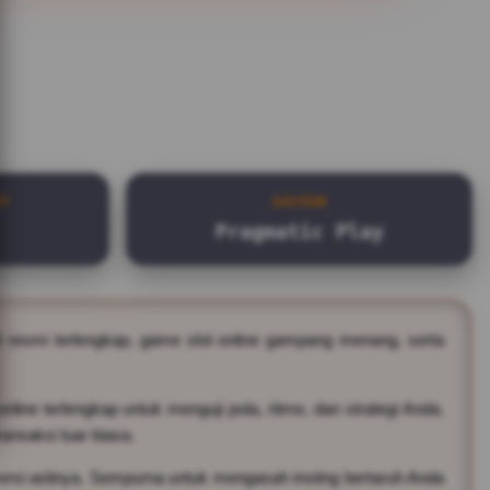
a dan Bandar Togel Asia
T
SISTEM
Pragmatic Play
l resmi terlengkap, game slot online gampang menang, serta
ine terlengkap untuk menguji pola, ritme, dan strategi Anda.
ansaksi luar biasa.
n versi aslinya. Sempurna untuk mengasah insting bertaruh Anda