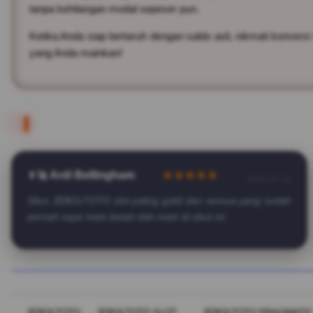
tanpa kehilangan modal sepeser pun.
Ketika Anda siap bertaruh dengan saldo asli, nikmati konvers
yang Anda mainkan!
ULASAN TERBARU KOMUNITAS 
Ardi Bellingham
★★★★★
2026-07-18
Situs JEBOLTOTO slot paling gokil dari semua yang sudah
pernah saya main betah dah main di situs ini
JEBOLTOTO
JEBOLTOTO SLOT
JEBOLTOTO PRAGMATI