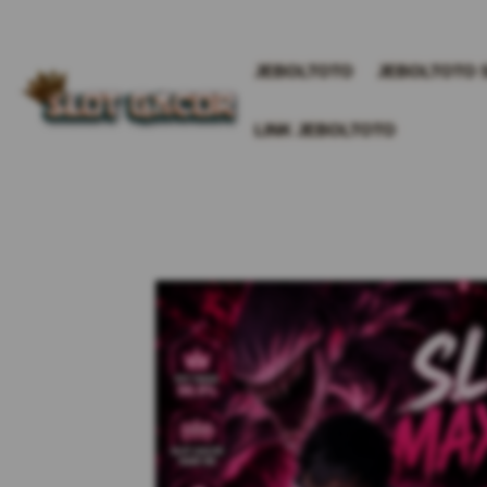
Skip
to
content
JEBOLTOTO
JEBOLTOTO 
LINK JEBOLTOTO
Buka Info Lebih Lanjut