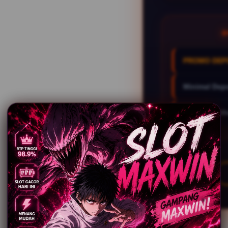
PROMO DEPO
Minimal Depo
Minimal Wit