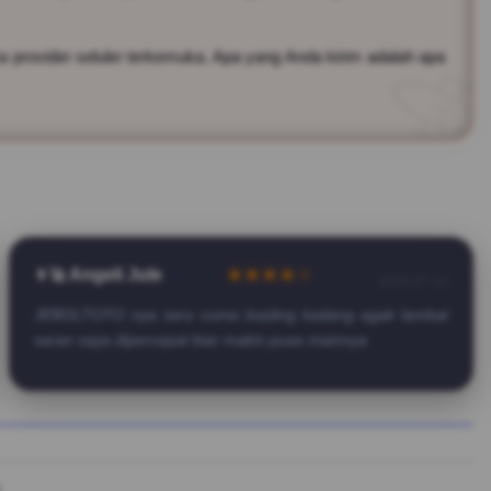
sa provider seluler terkemuka. Apa yang Anda kirim adalah apa
Angeli Jule
★★★★☆
2026-07-14
JEBOLTOTO nya seru cuma loading kadang agak lambat
saran saya dipercepat biar makin puas mainnya