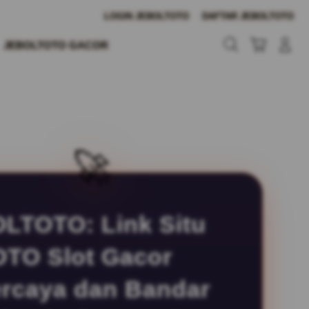
LOGIN JEBOLTOTO
DAFTAR JEBOLTOTO
Cari
Troli
Login/Sign-Up
JEBOLTOTO GACOR
Cari
LTOTO: Link Situ
OTO Slot Gacor
ercaya dan Bandar