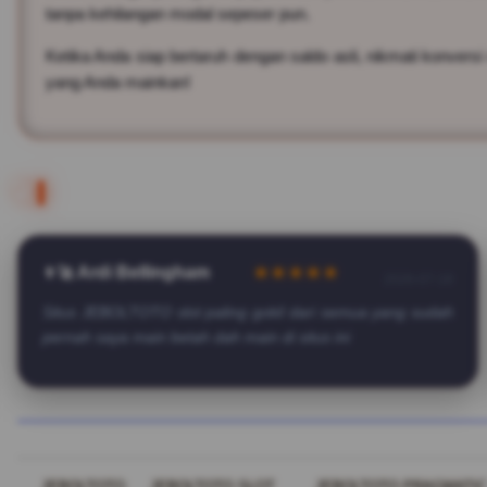
tanpa kehilangan modal sepeser pun.
Ketika Anda siap bertaruh dengan saldo asli, nikmati konvers
yang Anda mainkan!
ULASAN TERBARU KOMUNITAS 
Ardi Bellingham
★★★★★
2026-07-18
Situs JEBOLTOTO slot paling gokil dari semua yang sudah
pernah saya main betah dah main di situs ini
JEBOLTOTO
JEBOLTOTO SLOT
JEBOLTOTO PRAGMATI