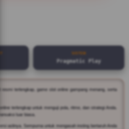
a dan Bandar Togel Asia
T
SISTEM
Pragmatic Play
l resmi terlengkap, game slot online gampang menang, serta
ine terlengkap untuk menguji pola, ritme, dan strategi Anda.
ansaksi luar biasa.
n versi aslinya. Sempurna untuk mengasah insting bertaruh Anda