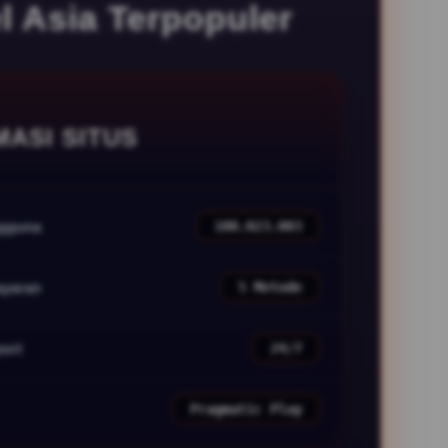
l Asia Terpopuler
MASI SITUS
ngguna
100.023.003
ayaran
5 Metode
ort
24/7
Pragmatic Play