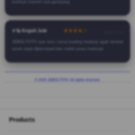
soalnya maxwin nya gampang
Angeli Jule
★★★★☆
2026-07-14
JEBOLTOTO nya seru cuma loading kadang agak lambat
saran saya dipercepat biar makin puas mainnya
© 2026 JEBOLTOTO. All rights reserved.
Buka
Footer Navigation
Products