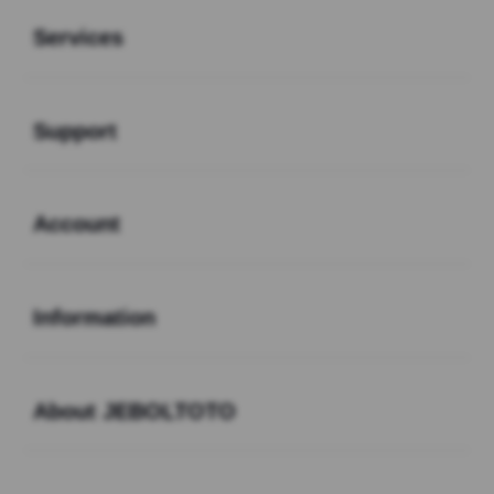
Buka
Services
Buka
Support
Buka
Account
Buka
Information
Buka
About JEBOLTOTO