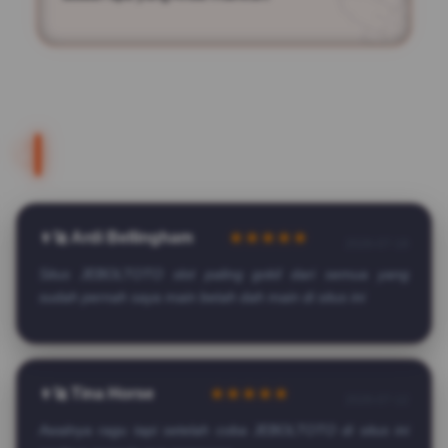
ULASAN TERBARU KOMUNITAS
JEBOLTOTO
Ardi Bellingham
★★★★★
2026-07-18
Situs JEBOLTOTO slot paling gokil dari semua yang
sudah pernah saya main betah dah main di situs ini
Tina Horse
★★★★★
2026-07-12
Awalnya ragu tapi setelah coba JEBOLTOTO di situs ini