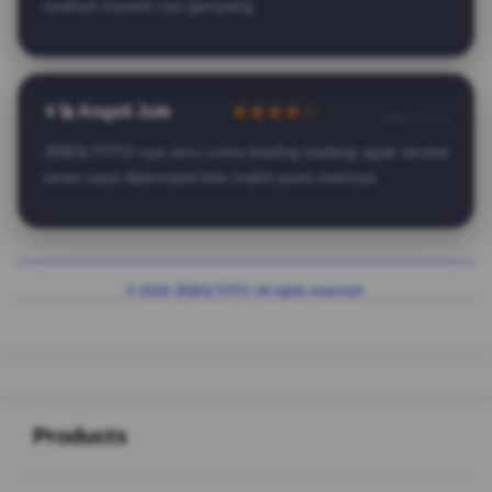
soalnya maxwin nya gampang
Angeli Jule
★★★★☆
2026-07-14
JEBOLTOTO nya seru cuma loading kadang agak lambat
saran saya dipercepat biar makin puas mainnya
© 2026 JEBOLTOTO. All rights reserved.
Buka
Footer Navigation
Products