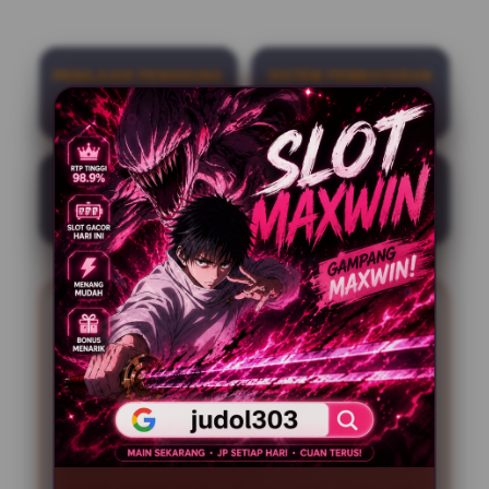
PENILAIAN PENGGUNA
SISTEM PEMBAYARAN
120.123.003
5 Metode
LAYANAN SUPPORT
SISTEM
24/7
Pragmatic Play
JEBOLTOTO
adalah bandar togel Asia terpopuler
dan link situs TOTO slot gacor terpercaya. Kami
menyediakan pasaran togel resmi terlengkap,
game slot online gampang menang, serta
transaksi aman dengan layanan online 24 jam
nonstop setiap hari!