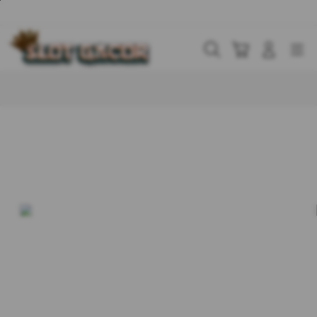
Skip
to
content
Cari
Troli
Login
Navigation
Buka Info Lebih Lanjut