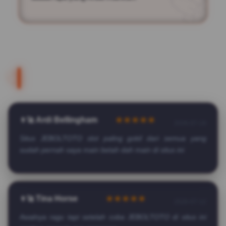
ULASAN TERBARU KOMUNITAS
JEBOLTOTO
Ardi Bellingham
★★★★★
2026-07-18
Situs JEBOLTOTO slot paling gokil dari semua yang
sudah pernah saya main betah dah main di situs ini
Tina Horse
★★★★★
2026-07-12
Awalnya ragu tapi setelah coba JEBOLTOTO di situs ini