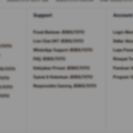
Support
Account
Pusat Bantuan JEBOLTOTO
Login Me
Live Chat 24/7 JEBOLTOTO
Daftar Ak
OLTOTO
WhatsApp Support JEBOLTOTO
Lupa Pas
k
FAQ JEBOLTOTO
Riwayat T
Kebijakan Privasi JEBOLTOTO
Panduan V
BOLTOTO
Syarat & Ketentuan JEBOLTOTO
Program 
LTOTO
Responsible Gaming JEBOLTOTO
OLTOTO
LTOTO