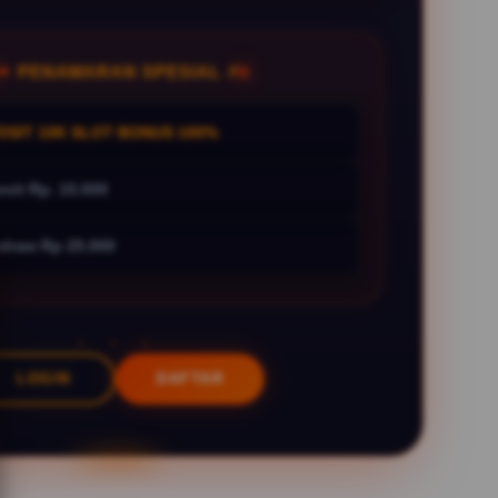
PENAWARAN SPESIAL
SIT 10K SLOT BONUS 100%
sit Rp. 10.000
hdraw Rp 25.000
LOGIN
DAFTAR