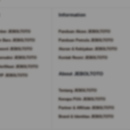
Information
mber JEBOLTOTO
Panduan Akses JEBOLTOTO
un Baru JEBOLTOTO
Panduan Pemula JEBOLTOTO
sword JEBOLTOTO
Aturan & Kebijakan JEBOLTOTO
ransaksi JEBOLTOTO
Kontak Resmi JEBOLTOTO
erifikasi JEBOLTOTO
About JEBOLTOTO
VIP JEBOLTOTO
Tentang JEBOLTOTO
Kenapa Pilih JEBOLTOTO
Partner & Affiliate JEBOLTOTO
Brand & Identitas JEBOLTOTO