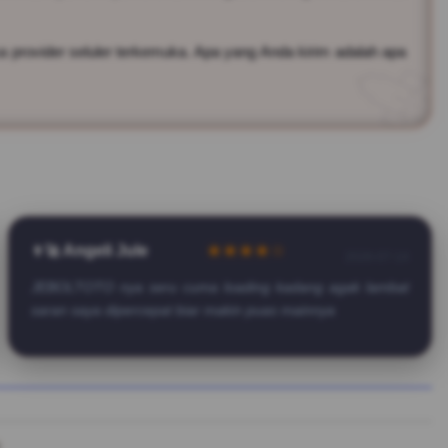
sa provider seluler terkemuka. Apa yang Anda kirim adalah apa
Angeli Jule
★★★★☆
2026-07-14
JEBOLTOTO nya seru cuma loading kadang agak lambat
saran saya dipercepat biar makin puas mainnya