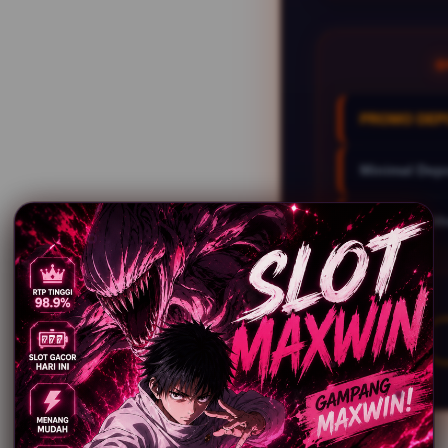
PROMO DEPO
Minimal Depo
Minimal Wit