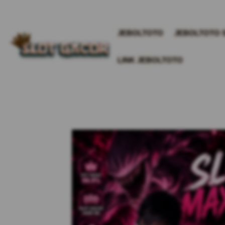
Skip
to
content
JEBOLTOTO
JEBOLTOTO 
LINK JEBOLTOTO
Buka Info Lebih Lanjut