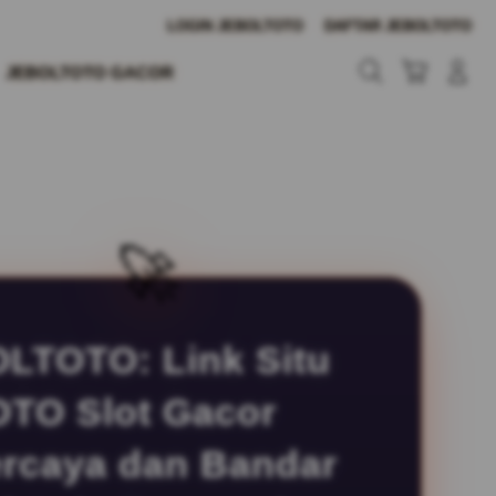
LOGIN JEBOLTOTO
DAFTAR JEBOLTOTO
Cari
Troli
Login/Sign-Up
JEBOLTOTO GACOR
Cari
LTOTO: Link Situ
OTO Slot Gacor
ercaya dan Bandar