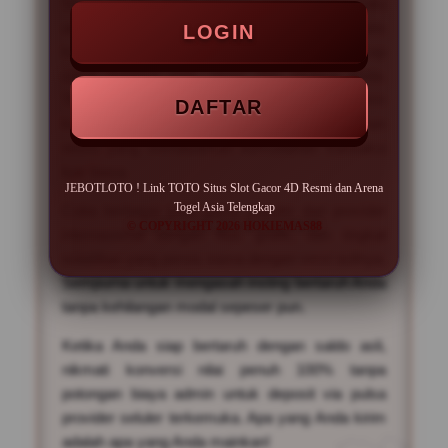
SLOT DEMO hadir sebagai solusi cerdas satu
atap untuk Anda! Kami menyediakan akses gratis
LOGIN
ke ribuan simulator mesin slot online terlengkap
untuk menguji pola, ritme, dan strategi Anda.
Tidak hanya sebagai tempat latihan, platform
DAFTAR
kami juga terintegrasi dengan gerbang taruhan
resmi yang menawarkan kemudahan transaksi
luar biasa.
JEBOTLOTO ! Link TOTO Situs Slot Gacor 4D Resmi dan Arena
Togel Asia Telengkap
Coba berbagai judul game populer dari provider
© COPYRIGHT 2026 HOKIEMAS88
internasional dengan fitur, grafik, dan tingkat
volatilitas yang persis sama dengan versi aslinya.
Sempurna untuk mengasah insting bertaruh Anda
tanpa kehilangan modal sepeser pun.
Ketika Anda siap bertaruh dengan saldo asli,
nikmati konversi nilai penuh 100% tanpa
potongan biaya admin untuk deposit via pulsa
provider seluler terkemuka. Apa yang Anda kirim
adalah apa yang Anda mainkan!