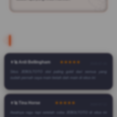
ULASAN TERBARU KOMUNITAS
JEBOLTOTO
Ardi Bellingham
★★★★★
2026-07-18
Situs JEBOLTOTO slot paling gokil dari semua yang
sudah pernah saya main betah dah main di situs ini
Tina Horse
★★★★★
2026-07-12
Awalnya ragu tapi setelah coba JEBOLTOTO di situs ini