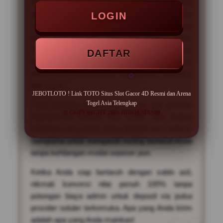
SLOT DEMO hadir sebagai solusi cerdas satu
atap untuk Anda! Kami menyediakan akses gratis
LOGIN
ke ribuan simulator mesin slot online terlengkap
untuk menguji pola, ritme, dan strategi Anda.
Tidak hanya sebagai tempat latihan, platform
DAFTAR
kami juga terintegrasi dengan gerbang taruhan
resmi yang menawarkan kemudahan transaksi
luar biasa.
JEBOTLOTO ! Link TOTO Situs Slot Gacor 4D Resmi dan Arena
Togel Asia Telengkap
Coba berbagai judul game populer dari provider
© COPYRIGHT 2026 HOKIEMAS88
internasional dengan fitur, grafik, dan tingkat
volatilitas yang persis sama dengan versi aslinya.
Sempurna untuk mengasah insting bertaruh Anda
tanpa kehilangan modal sepeser pun.
Ketika Anda siap bertaruh dengan saldo asli,
nikmati konversi nilai penuh 100% tanpa
potongan biaya admin untuk deposit via pulsa
provider seluler terkemuka. Apa yang Anda kirim
adalah apa yang Anda mainkan!