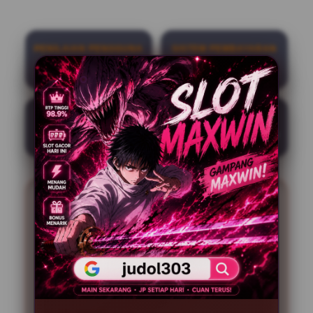
PENILAIAN PENGGUNA
SISTEM PEMBAYARAN
120.123.003
5 Metode
LAYANAN SUPPORT
SISTEM
24/7
Pragmatic Play
JEBOLTOTO
adalah bandar togel Asia terpopuler
dan link situs TOTO slot gacor terpercaya. Kami
menyediakan pasaran togel resmi terlengkap,
game slot online gampang menang, serta
transaksi aman dengan layanan online 24 jam
nonstop setiap hari!