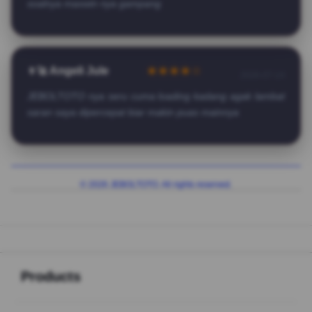
soalnya maxwin nya gampang
Angeli Jule
★★★★☆
2026-07-14
JEBOLTOTO nya seru cuma loading kadang agak lambat
saran saya dipercepat biar makin puas mainnya
© 2026 JEBOLTOTO. All rights reserved.
Buka
Footer Navigation
Products