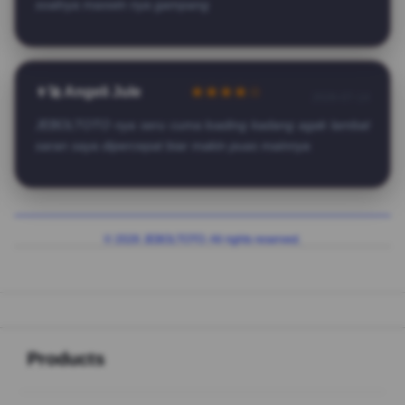
soalnya maxwin nya gampang
Angeli Jule
★★★★☆
2026-07-14
JEBOLTOTO nya seru cuma loading kadang agak lambat
saran saya dipercepat biar makin puas mainnya
© 2026 JEBOLTOTO. All rights reserved.
Buka
Footer Navigation
Products