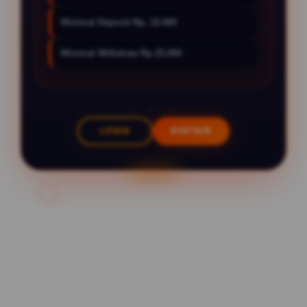
Minimal Deposit Rp. 10.000
Minimal Withdraw Rp 25.000
LOGIN
DAFTAR
Layer Popup Close
JEBOLTOTO: Link Situ
TOTO Slot Gacor Terpercaya
dan Bandar Togel Asia
Terpopuler