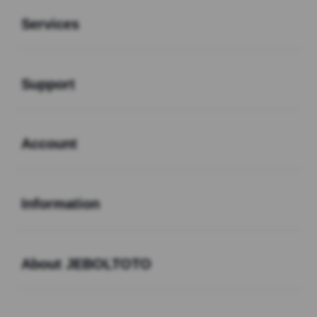
Buka
Services
Buka
Support
Buka
Account
Buka
Information
Buka
About JEBOLTOTO