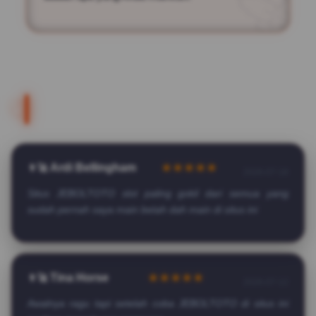
ULASAN TERBARU KOMUNITAS
JEBOLTOTO
Ardi Bellingham
★★★★★
2026-07-18
Situs JEBOLTOTO slot paling gokil dari semua yang
sudah pernah saya main betah dah main di situs ini
Tina Horse
★★★★★
2026-07-12
Awalnya ragu tapi setelah coba JEBOLTOTO di situs ini