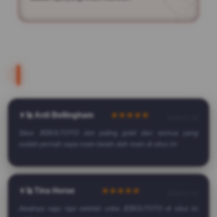
ULASAN TERBARU KOMUNITAS
JEBOLTOTO
Ardi Bellingham
★★★★★
2026-07-18
Situs JEBOLTOTO slot paling gokil dari semua yang
sudah pernah saya main betah dah main di situs ini
Tina Horse
★★★★★
2026-07-12
Awalnya ragu tapi setelah coba JEBOLTOTO di situs ini