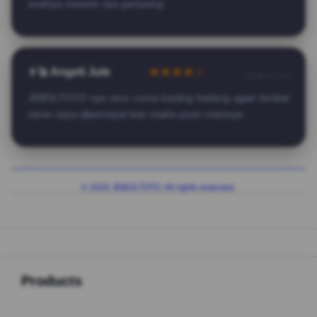
soalnya maxwin nya gampang
Angeli Jule
★★★★☆
2026-07-14
JEBOLTOTO nya seru cuma loading kadang agak lambat
saran saya dipercepat biar makin puas mainnya
© 2026 JEBOLTOTO. All rights reserved.
Buka
Footer Navigation
Products