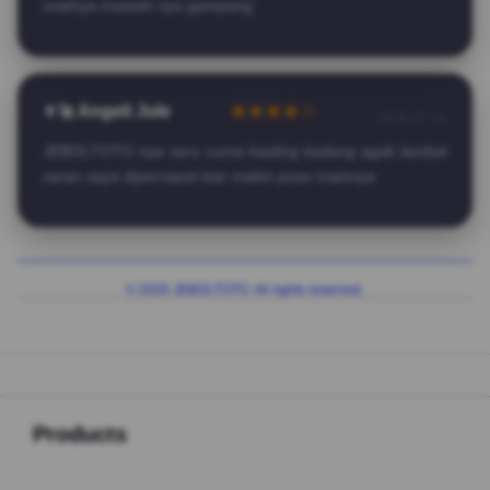
soalnya maxwin nya gampang
Angeli Jule
★★★★☆
2026-07-14
JEBOLTOTO nya seru cuma loading kadang agak lambat
saran saya dipercepat biar makin puas mainnya
© 2026 JEBOLTOTO. All rights reserved.
Buka
Footer Navigation
Products