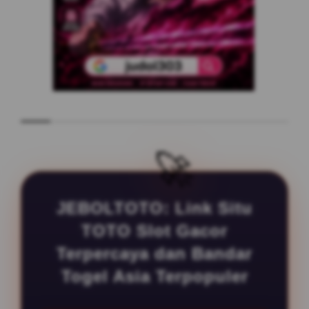
JEBOLTOTO: Link Situ
TOTO Slot Gacor
Terpercaya dan Bandar
Togel Asia Terpopuler