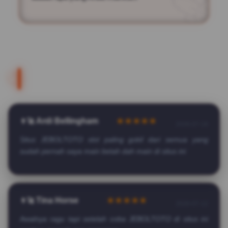
ULASAN TERBARU KOMUNITAS
JEBOLTOTO
Ardi Bellingham
★★★★★
2026-07-18
Situs JEBOLTOTO slot paling gokil dari semua yang
sudah pernah saya main betah dah main di situs ini
Tina Horse
★★★★★
2026-07-12
Awalnya ragu tapi setelah coba JEBOLTOTO di situs ini