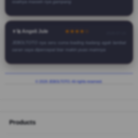
soalnya maxwin nya gampang
Angeli Jule
★★★★☆
2026-07-14
JEBOLTOTO nya seru cuma loading kadang agak lambat
saran saya dipercepat biar makin puas mainnya
© 2026 JEBOLTOTO. All rights reserved.
Buka
Footer Navigation
Products