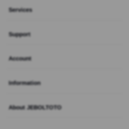
Buka
Services
Buka
Support
Buka
Account
Buka
Information
Buka
About JEBOLTOTO