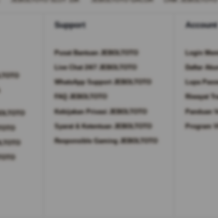
Support
Account
Pusat Bantuan JEBOLTOTO
Login Me
Live Chat 24/7 JEBOLTOTO
Daftar Ak
OLTOTO
WhatsApp Support JEBOLTOTO
Lupa Pas
k
FAQ JEBOLTOTO
Riwayat T
Kebijakan Privasi JEBOLTOTO
Panduan V
BOLTOTO
Syarat & Ketentuan JEBOLTOTO
Program 
LTOTO
Responsible Gaming JEBOLTOTO
OLTOTO
LTOTO