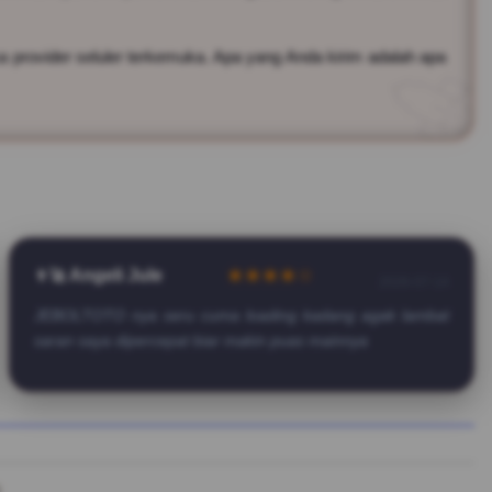
sa provider seluler terkemuka. Apa yang Anda kirim adalah apa
Angeli Jule
★★★★☆
2026-07-14
JEBOLTOTO nya seru cuma loading kadang agak lambat
saran saya dipercepat biar makin puas mainnya