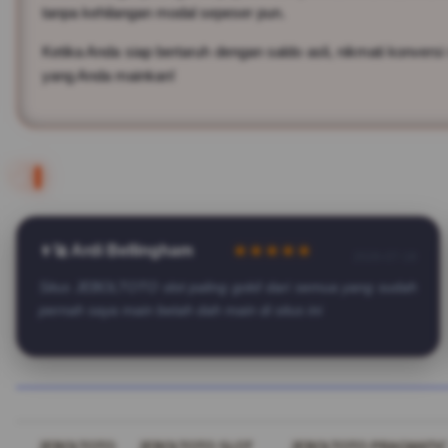
tanpa kehilangan modal sepeser pun.
Ketika Anda siap bertaruh dengan saldo asli, nikmati konvers
yang Anda mainkan!
ULASAN TERBARU KOMUNITAS 
Ardi Bellingham
★★★★★
2026-07-18
Situs JEBOLTOTO slot paling gokil dari semua yang sudah
pernah saya main betah dah main di situs ini
JEBOLTOTO
JEBOLTOTO SLOT
JEBOLTOTO PRAGMATI