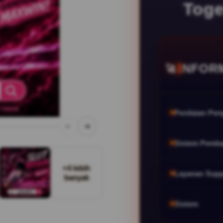
Toge
INFOR
Penilaian Pe
Sebelumnya
Berikutnya
Sistem Pemb
+4 lebih
Layanan Supp
banyak
Sistem