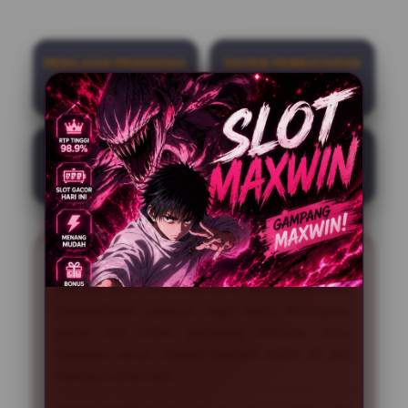
PENILAIAN PENGGUNA
SISTEM PEMBAYARAN
120.123.003
5 Metode
LAYANAN SUPPORT
SISTEM
24/7
Pragmatic Play
JEBOLTOTO
adalah bandar togel Asia terpopuler
dan link situs TOTO slot gacor terpercaya. Kami
menyediakan pasaran togel resmi terlengkap,
game slot online gampang menang, serta
transaksi aman dengan layanan online 24 jam
nonstop setiap hari!