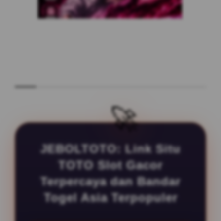
JEBOLTOTO: Link Situ
TOTO Slot Gacor
Terpercaya dan Bandar
Togel Asia Terpopuler