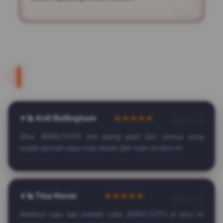
ULASAN TERBARU KOMUNITAS
JEBOLTOTO
Ardi Bellingham
★★★★★
2026-07-18
Situs JEBOLTOTO slot paling gokil dari semua yang
sudah pernah saya main betah dah main di situs ini
Tina Horse
★★★★★
2026-07-12
Awalnya ragu tapi setelah coba JEBOLTOTO di situs ini