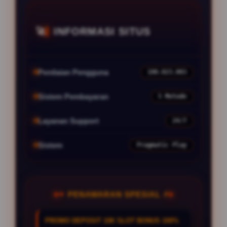
INFORMASI SITUS
Penilaian Pengguna
100.023.003
Sistem Pembayaran
5 Metode
Layanan Support
24/7
Sistem
Pragmatic Play
PENAWARAN SPESIAL
PROMO DEPOSIT 10K SLOT BONUS 100%