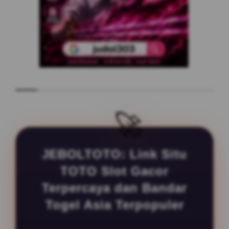
JEBOLTOTO: Link Situ
TOTO Slot Gacor
Terpercaya dan Bandar
Togel Asia Terpopuler