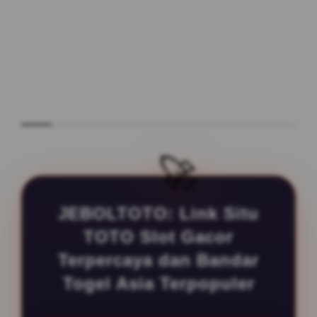
JEBOLTOTO: Link Situ
TOTO Slot Gacor
Terpercaya dan Bandar
Togel Asia Terpopuler