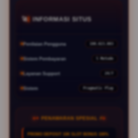
INFORMASI SITUS
Penilaian Pengguna
100.023.003
Sistem Pembayaran
5 Metode
Layanan Support
24/7
Sistem
Pragmatic Play
PENAWARAN SPESIAL
PROMO DEPOSIT 10K SLOT BONUS 100%