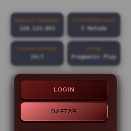
PENILAIAN PENGGUNA
SISTEM PEMBAYARAN
120.123.003
5 Metode
LAYANAN SUPPORT
SISTEM
24/7
Pragmatic Play
JEBOLTOTO
adalah bandar togel Asia terpopuler
dan link situs TOTO slot gacor terpercaya. Kami
menyediakan pasaran togel resmi terlengkap,
game slot online gampang menang, serta
transaksi aman dengan layanan online 24 jam
nonstop setiap hari!