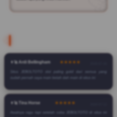
ULASAN TERBARU KOMUNITAS
JEBOLTOTO
Ardi Bellingham
★★★★★
2026-07-18
Situs JEBOLTOTO slot paling gokil dari semua yang
sudah pernah saya main betah dah main di situs ini
Tina Horse
★★★★★
2026-07-12
Awalnya ragu tapi setelah coba JEBOLTOTO di situs ini