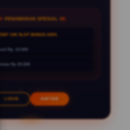
PENAWARAN SPESIAL
SIT 10K SLOT BONUS 100%
sit Rp. 10.000
hdraw Rp 25.000
LOGIN
DAFTAR