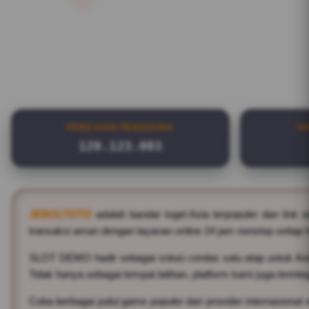
Layer Popup Close
JEBOLTOTO: Link Situ T
PENILAIAN PENGGUNA
S
120.123.003
JEBOLTOTO
adalah bandar togel Asia terpopuler dan link
transaksi aman dengan layanan online 24 jam nonstop setiap h
SLOT DEMO hadir sebagai solusi cerdas satu atap untuk Anda!
Tidak hanya sebagai tempat latihan, platform kami juga teri
Coba berbagai judul game populer dari provider internasional 