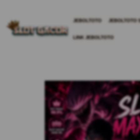
Skip
to
content
JEBOLTOTO
JEBOLTOTO 
LINK JEBOLTOTO
Buka Info Lebih Lanjut