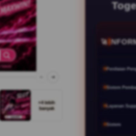
Toge
INFOR
Penilaian Pe
Sebelumnya
Berikutnya
Sistem Pemb
+4 lebih
Layanan Supp
banyak
Sistem