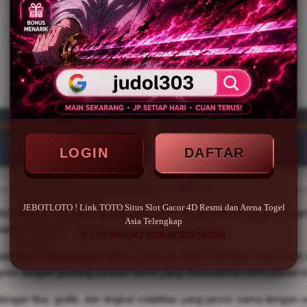
OTO Slot Gacor Terpercay
Terpopuler
ISTEM PEMBAYARAN
LAYANAN SUPPOR
5 Metode
24/7
LOGIN
DAFTAR
JEBOTLOTO ! Link TOTO Situs Slot Gacor 4D Resmi dan Arena Togel
 situs TOTO slot gacor terpercaya. Kami menyediakan pasaran toge
Asia Telengkap
ari!
© COPYRIGHT 2026 HOKIEMAS88
 Kami menyediakan akses gratis ke ribuan simulator mesin slot onl
ntegrasi dengan gerbang taruhan resmi yang menawarkan kemudahan tr
dengan fitur, grafik, dan tingkat volatilitas yang persis sama denga