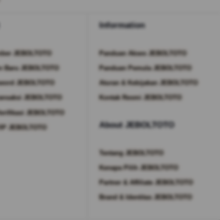
Information
mber JEBOLTOTO
Panduan Akses JEBOLTOTO
un Baru JEBOLTOTO
Panduan Pemula JEBOLTOTO
sword JEBOLTOTO
Aturan & Kebijakan JEBOLTOTO
ransaksi JEBOLTOTO
Kontak Resmi JEBOLTOTO
erifikasi JEBOLTOTO
About JEBOLTOTO
VIP JEBOLTOTO
Tentang JEBOLTOTO
Kenapa Pilih JEBOLTOTO
Partner & Affiliate JEBOLTOTO
Brand & Identitas JEBOLTOTO