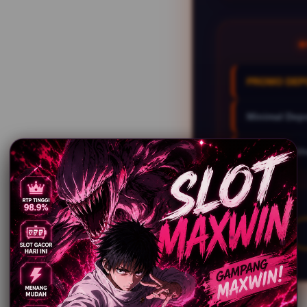
PROMO DEPO
Minimal Depo
Minimal Wit