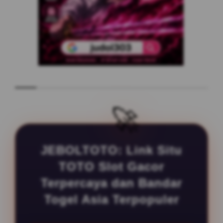
JEBOLTOTO: Link Situ
TOTO Slot Gacor
Terpercaya dan Bandar
Togel Asia Terpopuler