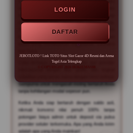
SLOT DEMO hadir sebagai solusi cerdas satu
atap untuk Anda! Kami menyediakan akses gratis
LOGIN
ke ribuan simulator mesin slot online terlengkap
untuk menguji pola, ritme, dan strategi Anda.
Tidak hanya sebagai tempat latihan, platform
DAFTAR
kami juga terintegrasi dengan gerbang taruhan
resmi yang menawarkan kemudahan transaksi
luar biasa.
JEBOTLOTO ! Link TOTO Situs Slot Gacor 4D Resmi dan Arena
Togel Asia Telengkap
Coba berbagai judul game populer dari provider
© COPYRIGHT 2026 HOKIEMAS88
internasional dengan fitur, grafik, dan tingkat
volatilitas yang persis sama dengan versi aslinya.
Sempurna untuk mengasah insting bertaruh Anda
tanpa kehilangan modal sepeser pun.
Ketika Anda siap bertaruh dengan saldo asli,
nikmati konversi nilai penuh 100% tanpa
potongan biaya admin untuk deposit via pulsa
provider seluler terkemuka. Apa yang Anda kirim
adalah apa yang Anda mainkan!