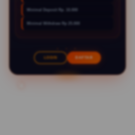
Minimal Deposit Rp. 10.000
Minimal Withdraw Rp 25.000
LOGIN
DAFTAR
Layer Popup Close
JEBOLTOTO: Link Situ
TOTO Slot Gacor Terpercaya
dan Bandar Togel Asia
Terpopuler