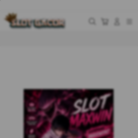
Skip
to
content
Cari
Troli
Login
Navigation
Buka Info Lebih Lanjut