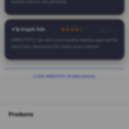
soalnya maxwin nya gampang
Angeli Jule
★★★★☆
2026-07-14
JEBOLTOTO nya seru cuma loading kadang agak lambat
saran saya dipercepat biar makin puas mainnya
© 2026 JEBOLTOTO. All rights reserved.
Buka
Footer Navigation
Products