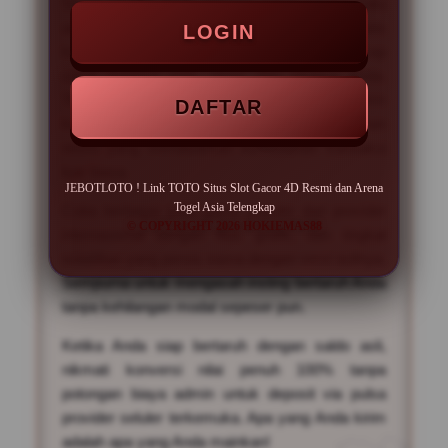
SLOT DEMO hadir sebagai solusi cerdas satu
atap untuk Anda! Kami menyediakan akses gratis
LOGIN
ke ribuan simulator mesin slot online terlengkap
untuk menguji pola, ritme, dan strategi Anda.
Tidak hanya sebagai tempat latihan, platform
DAFTAR
kami juga terintegrasi dengan gerbang taruhan
resmi yang menawarkan kemudahan transaksi
luar biasa.
JEBOTLOTO ! Link TOTO Situs Slot Gacor 4D Resmi dan Arena
Togel Asia Telengkap
Coba berbagai judul game populer dari provider
© COPYRIGHT 2026 HOKIEMAS88
internasional dengan fitur, grafik, dan tingkat
volatilitas yang persis sama dengan versi aslinya.
Sempurna untuk mengasah insting bertaruh Anda
tanpa kehilangan modal sepeser pun.
Ketika Anda siap bertaruh dengan saldo asli,
nikmati konversi nilai penuh 100% tanpa
potongan biaya admin untuk deposit via pulsa
provider seluler terkemuka. Apa yang Anda kirim
adalah apa yang Anda mainkan!