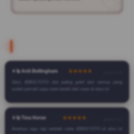
ULASAN TERBARU KOMUNITAS
JEBOLTOTO
Ardi Bellingham
★★★★★
2026-07-18
Situs JEBOLTOTO slot paling gokil dari semua yang
sudah pernah saya main betah dah main di situs ini
Tina Horse
★★★★★
2026-07-12
Awalnya ragu tapi setelah coba JEBOLTOTO di situs ini