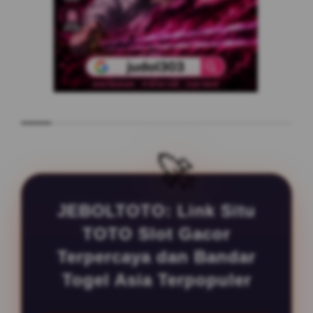
JEBOLTOTO: Link Situ
TOTO Slot Gacor
Terpercaya dan Bandar
Togel Asia Terpopuler