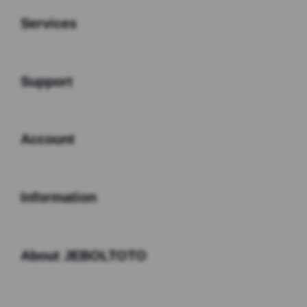
Buka
Services
Buka
Support
Buka
Account
Buka
Information
Buka
About JEBOLTOTO