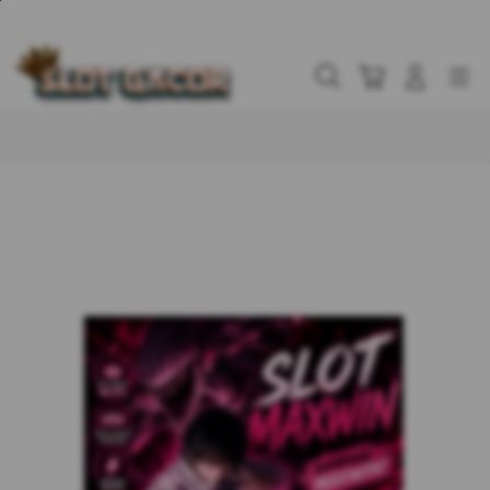
Skip
to
content
Cari
Troli
Login
Navigation
Buka Info Lebih Lanjut