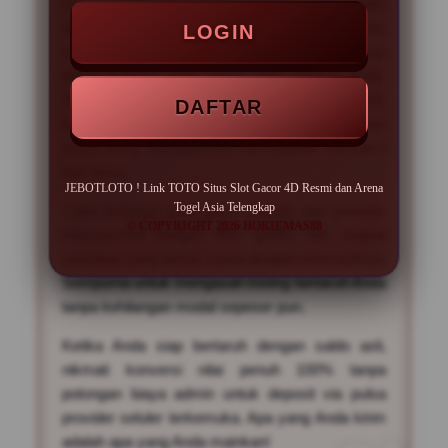
SLOT DEMO hadir sebagai solusi cerdas satu
atap untuk Anda! Kami menyediakan akses gratis
LOGIN
ke ribuan simulator mesin slot online terlengkap
untuk menguji pola, ritme, dan strategi Anda.
Tidak hanya sebagai tempat latihan, platform
DAFTAR
kami juga terintegrasi dengan gerbang taruhan
resmi yang menawarkan kemudahan transaksi
luar biasa.
JEBOTLOTO ! Link TOTO Situs Slot Gacor 4D Resmi dan Arena
Togel Asia Telengkap
Coba berbagai judul game populer dari provider
© COPYRIGHT 2026 HOKIEMAS88
internasional dengan fitur, grafik, dan tingkat
volatilitas yang persis sama dengan versi aslinya.
Sempurna untuk mengasah insting bertaruh Anda
tanpa kehilangan modal sepeser pun.
Ketika Anda siap bertaruh dengan saldo asli,
nikmati konversi nilai penuh 100% tanpa
potongan biaya admin untuk deposit via pulsa
provider seluler terkemuka. Apa yang Anda kirim
adalah apa yang Anda mainkan!