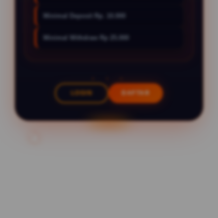
Minimal Deposit Rp. 10.000
Minimal Withdraw Rp 25.000
LOGIN
DAFTAR
Layer Popup Close
JEBOLTOTO: Link Situ
TOTO Slot Gacor Terpercaya
dan Bandar Togel Asia
Terpopuler