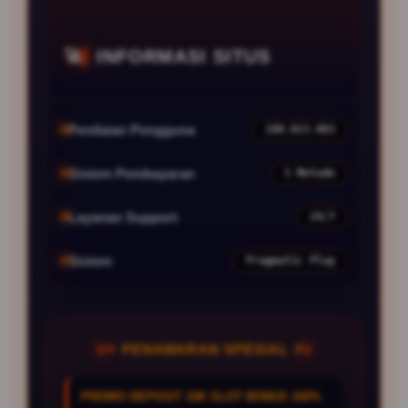
INFORMASI SITUS
Penilaian Pengguna
100.023.003
Sistem Pembayaran
5 Metode
Layanan Support
24/7
Sistem
Pragmatic Play
PENAWARAN SPESIAL
PROMO DEPOSIT 10K SLOT BONUS 100%