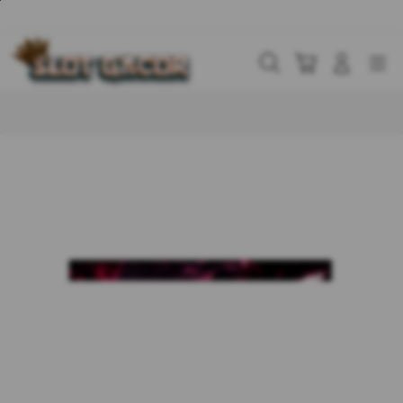
Skip
to
content
Cari
Troli
Login
Navigation
Buka Info Lebih Lanjut