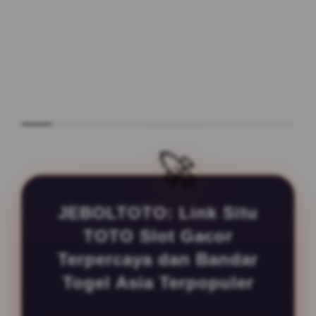
JEBOLTOTO: Link Situ
TOTO Slot Gacor
Terpercaya dan Bandar
Togel Asia Terpopuler