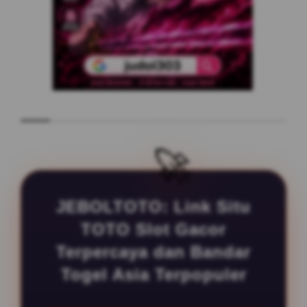
JEBOLTOTO: Link Situ
TOTO Slot Gacor
Terpercaya dan Bandar
Togel Asia Terpopuler