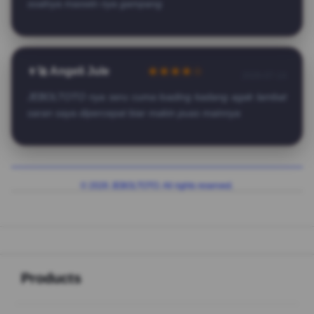
soalnya maxwin nya gampang
Angeli Jule
★★★★☆
2026-07-14
JEBOLTOTO nya seru cuma loading kadang agak lambat
saran saya dipercepat biar makin puas mainnya
© 2026 JEBOLTOTO. All rights reserved.
Buka
Footer Navigation
Products