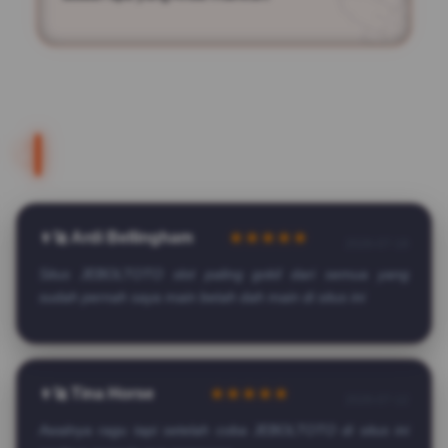
ULASAN TERBARU KOMUNITAS
JEBOLTOTO
Ardi Bellingham
★★★★★
2026-07-18
Situs JEBOLTOTO slot paling gokil dari semua yang
sudah pernah saya main betah dah main di situs ini
Tina Horse
★★★★★
2026-07-12
Awalnya ragu tapi setelah coba JEBOLTOTO di situs ini