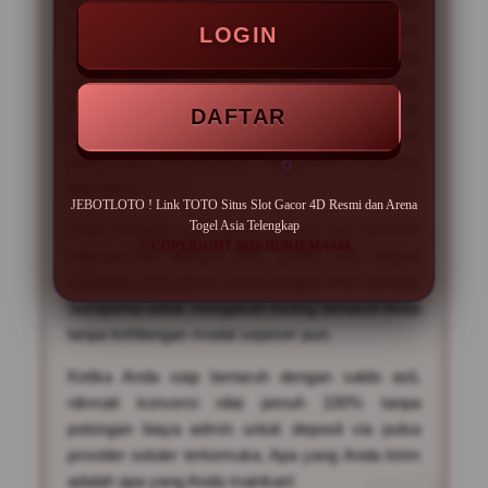
SLOT DEMO hadir sebagai solusi cerdas satu
atap untuk Anda! Kami menyediakan akses gratis
LOGIN
ke ribuan simulator mesin slot online terlengkap
untuk menguji pola, ritme, dan strategi Anda.
Tidak hanya sebagai tempat latihan, platform
DAFTAR
kami juga terintegrasi dengan gerbang taruhan
resmi yang menawarkan kemudahan transaksi
luar biasa.
JEBOTLOTO ! Link TOTO Situs Slot Gacor 4D Resmi dan Arena
Togel Asia Telengkap
Coba berbagai judul game populer dari provider
© COPYRIGHT 2026 HOKIEMAS88
internasional dengan fitur, grafik, dan tingkat
volatilitas yang persis sama dengan versi aslinya.
Sempurna untuk mengasah insting bertaruh Anda
tanpa kehilangan modal sepeser pun.
Ketika Anda siap bertaruh dengan saldo asli,
nikmati konversi nilai penuh 100% tanpa
potongan biaya admin untuk deposit via pulsa
provider seluler terkemuka. Apa yang Anda kirim
adalah apa yang Anda mainkan!