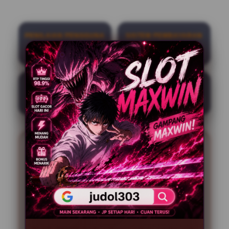
PENILAIAN PENGGUNA
SISTEM PEMBAYARAN
120.123.003
5 Metode
LAYANAN SUPPORT
SISTEM
24/7
Pragmatic Play
JEBOLTOTO
adalah bandar togel Asia terpopuler
dan link situs TOTO slot gacor terpercaya. Kami
menyediakan pasaran togel resmi terlengkap,
game slot online gampang menang, serta
transaksi aman dengan layanan online 24 jam
nonstop setiap hari!