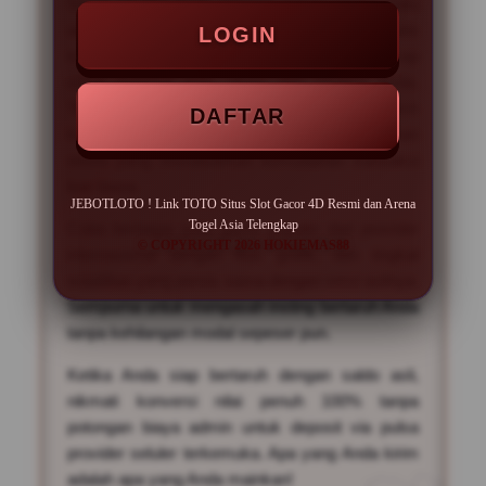
SLOT DEMO hadir sebagai solusi cerdas satu
atap untuk Anda! Kami menyediakan akses gratis
LOGIN
ke ribuan simulator mesin slot online terlengkap
untuk menguji pola, ritme, dan strategi Anda.
Tidak hanya sebagai tempat latihan, platform
DAFTAR
kami juga terintegrasi dengan gerbang taruhan
resmi yang menawarkan kemudahan transaksi
luar biasa.
JEBOTLOTO ! Link TOTO Situs Slot Gacor 4D Resmi dan Arena
Togel Asia Telengkap
Coba berbagai judul game populer dari provider
© COPYRIGHT 2026 HOKIEMAS88
internasional dengan fitur, grafik, dan tingkat
volatilitas yang persis sama dengan versi aslinya.
Sempurna untuk mengasah insting bertaruh Anda
tanpa kehilangan modal sepeser pun.
Ketika Anda siap bertaruh dengan saldo asli,
nikmati konversi nilai penuh 100% tanpa
potongan biaya admin untuk deposit via pulsa
provider seluler terkemuka. Apa yang Anda kirim
adalah apa yang Anda mainkan!