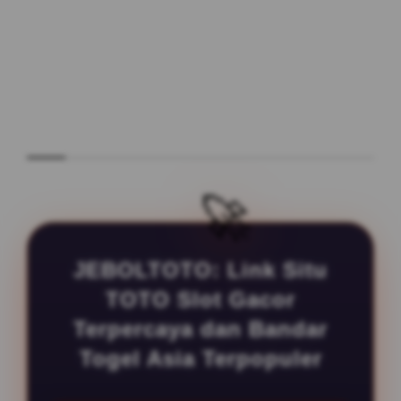
JEBOLTOTO: Link Situ
TOTO Slot Gacor
Terpercaya dan Bandar
Togel Asia Terpopuler