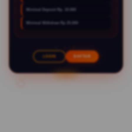
Minimal Deposit Rp. 10.000
Minimal Withdraw Rp 25.000
LOGIN
DAFTAR
Layer Popup Close
JEBOLTOTO: Link Situ
TOTO Slot Gacor Terpercaya
dan Bandar Togel Asia
Terpopuler