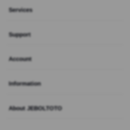
Buka
Services
Buka
Support
Buka
Account
Buka
Information
Buka
About JEBOLTOTO