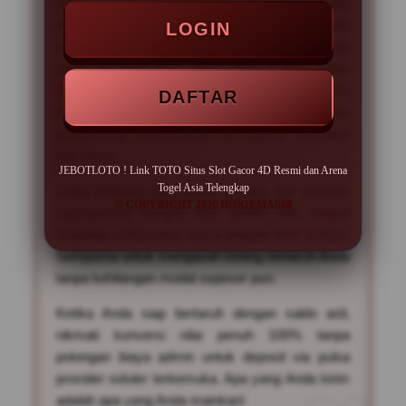
SLOT DEMO hadir sebagai solusi cerdas satu
atap untuk Anda! Kami menyediakan akses gratis
LOGIN
ke ribuan simulator mesin slot online terlengkap
untuk menguji pola, ritme, dan strategi Anda.
Tidak hanya sebagai tempat latihan, platform
DAFTAR
kami juga terintegrasi dengan gerbang taruhan
resmi yang menawarkan kemudahan transaksi
luar biasa.
JEBOTLOTO ! Link TOTO Situs Slot Gacor 4D Resmi dan Arena
Togel Asia Telengkap
Coba berbagai judul game populer dari provider
© COPYRIGHT 2026 HOKIEMAS88
internasional dengan fitur, grafik, dan tingkat
volatilitas yang persis sama dengan versi aslinya.
Sempurna untuk mengasah insting bertaruh Anda
tanpa kehilangan modal sepeser pun.
Ketika Anda siap bertaruh dengan saldo asli,
nikmati konversi nilai penuh 100% tanpa
potongan biaya admin untuk deposit via pulsa
provider seluler terkemuka. Apa yang Anda kirim
adalah apa yang Anda mainkan!