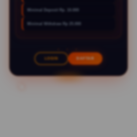
Minimal Deposit Rp. 10.000
Minimal Withdraw Rp 25.000
LOGIN
DAFTAR
Layer Popup Close
JEBOLTOTO: Link Situ
TOTO Slot Gacor Terpercaya
dan Bandar Togel Asia
Terpopuler