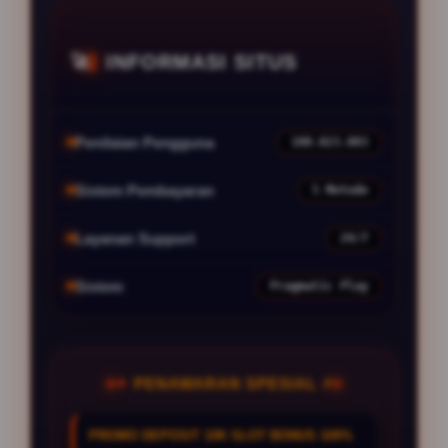
INFORMASI SITUS
Penilaian Pengguna
100.023.003
Sistem Pembayaran
5 Metode
Layanan Support
24/7
Sistem
Pragmatic Play
PENAWARAN SPESIAL
PROMO DEPOSIT 10K SLOT BONUS 100%